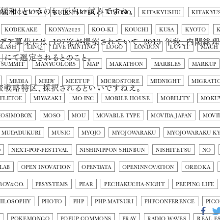
緩和」というのも、面白い試みですね。
MMUNICATIONS
KICKSTARTER
KIMONO
KITAKYUSHU
KITAKYU
KODEKAKE
KONYA2023
KOO-KI
KOUCHI
KUSA
KYOTO
デア募集には、197案が提案されていて、2013 年秋、内閣
SLASH
LINQ
LIVE PAINTING
LOGO
LONDON
LUV IT
MACH
」にて選定されるとのこと。
 SUMMIT
MANYCOLORS
MAP
MARATHON
MARBLES
MARKUP
MEDIA
MEDY
MEETUP
MICROSTORE
MIDNIGHT
MIGRATI
家戦略特区、採択されるといいですねえ。
TLETOE
MIYAZAKI
MO-INC
MOBILE HOUSE
MOBILITY
MOKU
OSIMOBOX
MOSO
MOU
MOVABLE TYPE
MOVIDA JAPAN
MOVI
MUDADUKURI
MUSIC
MYOJO
MYOJOWARAKU
MYOJOWARAKU K
D
NEXT-POP-FESTIVAL
NISHINIPPON SHINBUN
NISHITETSU
NO
LAB
OPEN INOVATION
OPENDATA
OPENINNOVATION
OREOKA
BOY&CO.
PBSYSTEMS
PEAR
PECHAKUCHA-NIGHT
PEEPING LIFE
HILOSOPHY
PHOTO
PHP
PHP-MATSURI
PHPCONFERENCE
PIC
N
POKEMONGO
POPUP COMMONS
PRAY
RADIO WAVES
REAL E