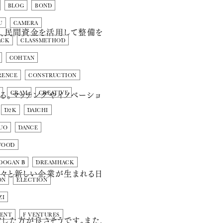
BLOG
BOND
U
CAMERA
を、民間資金を活用して整備を
ACK
CLASSMETHOD
COHTAN
RENCE
CONSTRUCTION
る。マッチングやイノベーショ
CRAM
CREATIVE
D2K
DAICHI
UO
DANCE
WOOD
DOGAN Β
DREAMHACK
次々と新しい企業が生まれる日
ON
ELECTION
ZI
MENT
F VENTURES
した方が良さそうです。また、