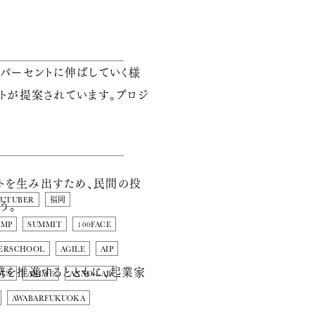
0パーセントに伸ばしていく様
トが提案されています。プロジ
トを生み出すため、民間の投
OUTUBER
福岡
う。
AMP
SUMMIT
100FACE
ERSCHOOL
AGILE
AIP
携を推進するとともに、起業家
DUS
ANIME
ANNO-LAB
AWABARFUKUOKA