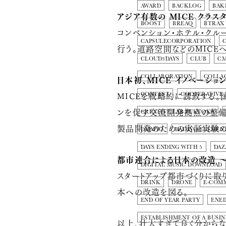
AWARD
BACKLOG
BAK
アジア有数の MICE クラ
BOOST
BREAQ
BTRAX
コンベンション・ホテル・クル
CAPSULECORPORATION
行う。道路空間などのMICE
CLOUD3DAYS
CLUB
C
日本初、MICE イノベーシ
COLLABORATION
COLLA
MICEを戦略的に誘致する。
CONTEST
COOPERATIVE
ンを促す交流開発拠点の整備
CREATIVE LAB FUKUOKA
製品開発のための実証実験の
DAIMYO
DAIMYO-ELEMEN
DAYS ENDING WITH 5
DAZ
都市連合による日本の改造 
DIGITAL MUSIC DOWNLOAD
スタートアップ都市づくりに
DRINK
DRONE
E-COM
本への改造を図る。
END OF YEAR PARTY
ENE
ESTABLISHMENT OF A BUSIN
以上、壮大すぎて良く分からな