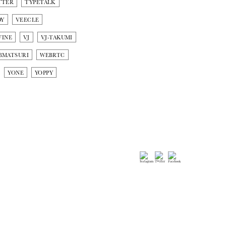
TTER
TYPETALK
DY
VEECLE
VINE
VJ
VJ-TAKUMI
BMATSURI
WEBRTC
YONE
YOPPY