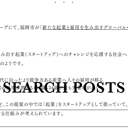
ープにて、福岡市が「
新たな起業と雇用を生み出すグローバル
み出す起業（スタートアップ）へのチャレンジを応援する社会へ
のようです。
代に沿ったより競争力ある産業へ人々の雇用が移る
SEARCH POSTS
の雇用が増える（15歳~24歳が最も失業率が高い）
ど、この提案の中では「起業」をスタートアップとして扱っていて、
する仕組みが考えられています。