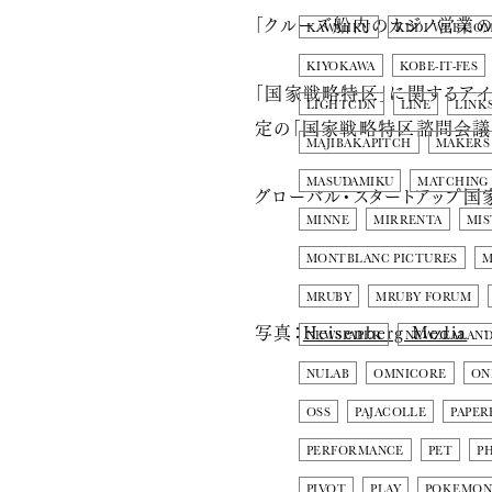
「クルーズ船内のカジノ営業の
KAWAIIKU
KDDI WEB CO
KIYOKAWA
KOBE-IT-FES
「国家戦略特区」に関するアイ
LIGHTCDN
LINE
LINK
定の「国家戦略特区諮問会議
MAJIBAKAPITCH
MAKERS
MASUDAMIKU
MATCHING
グローバル・スタートアップ国
MINNE
MIRRENTA
MIS
MONTBLANC PICTURES
M
MRUBY
MRUBY FORUM
写真：
Heisenberg Media
NEWSPAPER
NEWZEALAN
NULAB
OMNICORE
ON
OSS
PAJACOLLE
PAPER
PERFORMANCE
PET
P
PIVOT
PLAY
POKEMO