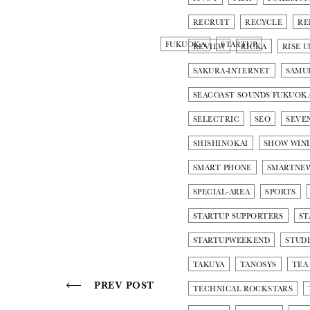
RECRUIT
RECYCLE
RE
FUKUOKA
STARTUP
REVIEW
RICKA
RISE U
SAKURA-INTERNET
SAMU
SEACOAST SOUNDS FUKUOK
SELECTRIC
SEO
SEVE
SHISHINOKAI
SHOW WIN
SMART PHONE
SMARTNE
SPECIAL-AREA
SPORTS
STARTUP SUPPORTERS
ST
STARTUPWEEKEND
STUD
TAKUYA
TANOSYS
TEA
PREV POST
TECHNICAL ROCKSTARS