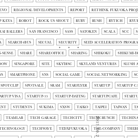
EVO
REGIONAL DEVELOPMENTS
REPORT
RETHINK FUKUOKA PROJ
P KEYA
ROBOT
ROCK US SHOUT
RUBY
RUSH
RYTICH
RYU
RAI BALLERS
SAN FRANCISCO
SASS
SATOKEN
SCALA
SCC
A
SEARCH4BUS
SECUAL
SECURITY
SEED ACCELERATION PROGR
N-SENSE
SHARE
SHAREOFFICE
SHARING
SHIKOKU
SHIKUMI-D
DOW
SINGAPORE
SITE
SKYDISC
SKYLAND VENTURES
SLUSH A
WS
SMARTPHONE
SNS
SOCIAL GAME
SOCIAL NETWORKING
S
SPOTCLIP
SPOTSALE
SRAM
STARFLYER
STARTUP
STARTUP C
ARTUP VISA
STARTUP-55
STARTUP-DATING
STARTUPCAFE
START
ENT
STUDENTS
SUKIMA
SXSW
TAIKO
TAIPEI
TAIWAN
T
TEAMLAB
TECH GARAGE
TECHCITY
TECHCRUNCH
2013.10.21
TECHINA
TECHNOLOGY
TECHWAVE
TEDXFUKUOKA
THE-COMPANY
THEB