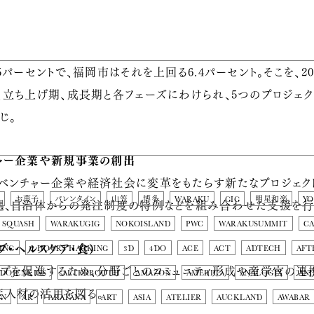
パーセントで、福岡市はそれを上回る6.4パーセント。そこを、2
立ち上げ期、成長期と各フェーズにわけられ、5つのプロジェク
じ。
ャー企業や新規事業の創出
ベンチャー企業や経済社会に変革をもたらす新たなプロジェク
お菓子
バレンタイン
山笠
博多
WARAKU
GIG
明星和楽
Y
遇、自治体からの発注制度の特例などを組み合わせた支援を行
SQUASH
WARAKUGIG
NOKOISLAND
PWC
WARAKUSUMMIT
C
ブ・ヘルスケア・食）
ING
2 HOURS HACKING
3D
4DO
ACE
ACT
ADTECH
AFT
ップを促進するため、分野ごとのコミュニティ形成や産学官の連
DOJENKINS
ALTERBOOTH
AMAZON
AMERICA
ANALOGIX
AN
人材の活用を図る。
ON
AR
ARATANA
ART
ASIA
ATELIER
AUCKLAND
AWABAR