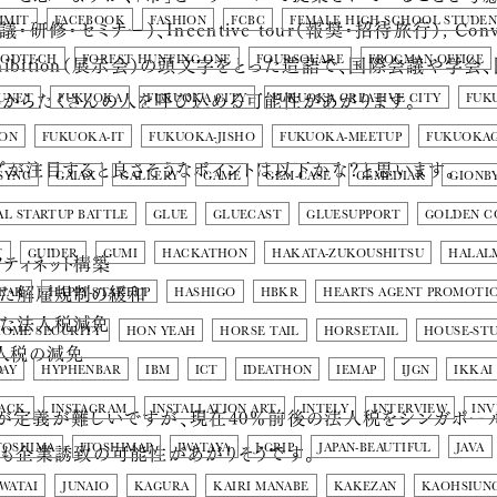
MMIT
FACEBOOK
FASHION
FCBC
FEMALE HIGH-SCHOOL STUDE
・研修・セミナー）、Incentive tour（報奨・招待旅行）, Conve
xhibition（展示会）の頭文字をとった造語で、国際会議や学
OODTECH
FOREST HUNTING ONE
FOURSQUARE
FROGMAN OFFICE
外からたくさんの人を呼び込める可能性があがります。
UNET
FUKUOKA
FUKUOKA CITY
FUKUOKA CREATIVE CITY
FUK
ION
FUKUOKA-IT
FUKUOKA-JISHO
FUKUOKA-MEETUP
FUKUOKA
プが注目すると良さそうなポイントは以下かな？と思います。
SYNC
GAIAX
GALLERY
GAME
GEM-CASE
GEMEDIAR
GIONB
L STARTUP BATTLE
GLUE
GLUECAST
GLUESUPPORT
GOLDEN C
T
GUIDER
GUMI
HACKATHON
HAKATA-ZUKOUSHITSU
HALAL
ティネット構築
した解雇規制の緩和
YEAR
HAPPY-STARTUP
HASHIGO
HBKR
HEARTS AGENT PROMOTI
した法人税減免
OME SECURITY
HON YEAH
HORSE TAIL
HORSETAIL
HOUSE-STU
人税の減免
AY
HYPHENBAR
IBM
ICT
IDEATHON
IEMAP
IJGN
IKKAI
ACK
INSTAGRAM
INSTALLATION ART
INTELY
INTERVIEW
INV
が定義が難しいですが、現在40％前後の法人税をシンガポール
らも企業誘致の可能性があがりそうです。
TOSHIMA
ITOSHIMAP
IWATAYA
J-GRIP
JAPAN-BEAUTIFUL
JAVA
 WATAI
JUNAIO
KAGURA
KAIRI MANABE
KAKEZAN
KAOHSIUN