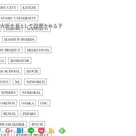
SHU CITY
KITENE
KYUSHU UNIVERSITY
総理大臣を長として設置される予
MADORI
MAISIN&CO.
MASHUP-AWARDS
ON PROJECT
MILKCOCOA
VA
MOMOCHI
DA SCHOOL
MOVIE
YOTO
NE
NEWORLD
NODDIN
NOMORAL
ORINOS
OSAKA
OSC
PENCIL
PEPABO
OPICOHAMMER
PITCH
STATE
REBIRTH PROJECT