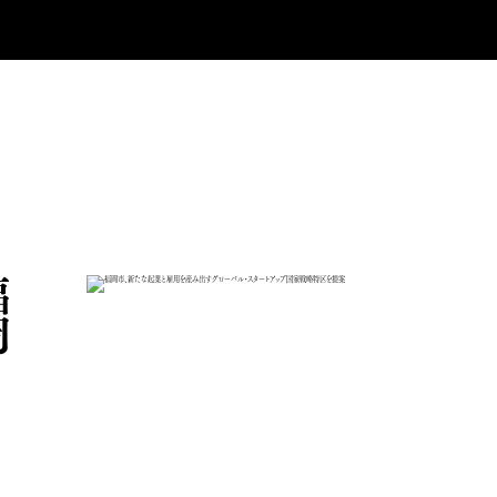
福
岡
市
、
新
た
な
起
業
と
雇
用
を
産
み
出
す
グ
ロ
ー
ル
・
ス
タ
ー
ト
ア
ッ
プ
国
家
戦
略
特
区
を
提