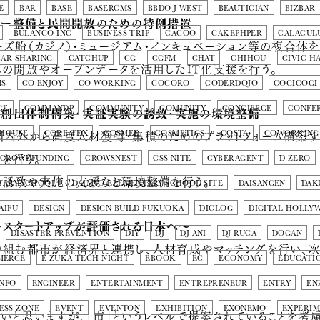
E
BAR
BASE
BASERCMS
BBDO J WEST
BEAUTICIAN
BIZBAR
スター整備と民間開放のための特例措置
BULANCO INC
BUSINESS TRIP
CACOO
CAKEPHPER
CALACUL
ーズ船（カジノ）・ミュージアム・インキュベーション等の複合体
CAR-SHARING
CATCHUP
CG
CGFM
CHAT
CHIHOU
CIVIC H
への開放やオープンデータを活用したIT化支援を行う。
MS
CO-ENJOY
CO-WORKING
COCORO
CODERDOJO
COGICOGI
ョン創出体制構築・実証実験の誘致･実施の環境整備
GE
COMMANDP
COMMUNITY
COMUNITY
CONCIERGE
CONFE
国内外から高度人材獲得･集積のためのプラットフォーム構築す
 HOUSE
CORE-TEX
COSMEE
COSMETICS
COSTA
COWORKING
を行う。
CROWDFUNDING
CROWSNEST
CSS NITE
CYBERAGENT
D-ZERO
誘致や実施の支援など環境整備を行う。
TARY-SCHOOL
DAIMYO-ELEMENTARY-SCHOOL-SITE
DAISANGEN
DAK
AIFU
DESIGN
DESIGN-BUILD-FUKUOKA
DICLOG
DIGITAL HOLLY
～スタートアップが評価される日本へ～
DISASTER PREVENTION
DIY
DJ
DJ-ANI
DJ-RUCA
DOGAN
取り組む都市が経済界と連携し、人材育成やマッチングを行い、
MERCE
E-ZUKA TECH NIGHT
EBOOK
EC
ECONOMY
EDUCATI
INFO
ENGINEER
ENTERTAINMENT
ENTREPRENEUR
ENTRY
EN
ESS ZONE
EVENT
EVENTON
EXHIBITION
EXONEMO
EXPERI
いと思いますが、「市」というレベルで提案されていることを考慮