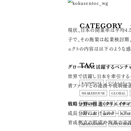
CATEGORY
現状、日本の開業率は平均4.5
子で、その施策は起業検討期、
ェクトの内容は以下のような感
TAG
グローバルに活躍するベンチ
世界で活躍し日本を牽引する
KAOSPILOT
ビジネススクール
資ファンドとの連携や税制優
SHAREHOUSE
GLOBAL
戦略分野の推進（クリエイティ
10XLAB
10ZINE
1MEET
成長分野におけるスタートア
AIP CAFE
AIRPO
ALFRE
育成拠点の形成や海外の高度
APAMANSHOP
APPLICATI