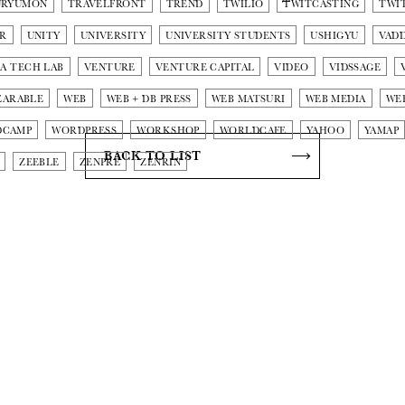
URYUMON
TRAVELFRONT
TREND
TWILIO
TWITCASTING
TWI
R
UNITY
UNIVERSITY
UNIVERSITY STUDENTS
USHIGYU
VAD
A TECH LAB
VENTURE
VENTURE CAPITAL
VIDEO
VIDSSAGE
EARABLE
WEB
WEB + DB PRESS
WEB MATSURI
WEB MEDIA
WE
DCAMP
WORDPRESS
WORKSHOP
WORLDCAFE
YAHOO
YAMAP
BACK TO LIST
ZEEBLE
ZENPRE
ZENRIN