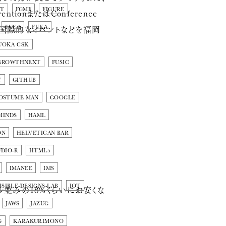
NT
FGMF
FIGURE
ntionまたはConference
会、国際的なイベントなどを福岡
FUCA
FUKA
UOKA CSK
GROWTHNEXT
FUSIC
Y
GITHUB
OSTUME MAN
GOOGLE
MINDS
HAML
ON
HELVETICAN BAR
DIO-R
HTML5
IMANEE
IMS
ISIBLE-DESIGNS-LAB
IOT
並みの18%くらいにお安くな
JAWS
JAZUG
G
KARAKURIMONO