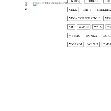
TKMIVJ
TORIGOE
TO
2013.09.27
UBER
UMI19
UNDERBA
VEGA CORPORATION
VEG
VR
WAPUU
WATS
W
WEBSIG
WOMEN
WOR
YOSAKOI
YOUTH
ZAIM