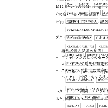
F365
FABBIT
FABIT SU
MICEというのはMeeting（会議
（大会・学会・国際会議）, E
FITS
FLAP
FOOD
F
市内に誘致すると、国内・海
FUKKOKU PARANOIA
FUK
FUKUOKA STARTUP SELECT
テクノロジー系のスタートアッ
FUTURE STUDIO
FUTURE
GLOBAL GAME JAM
GLOBA
経営者個人保証の見直し
GROOWEB
GROWTH NEX
再チャレンジのためのセーフ
スタートアップ期間に限定
HANDMADE
HAPPY NEW 
スタートアップ期間に限定
HEYHO
HOCHIMINH
H
ベンチャー出資に対する法
HTML5 CARNIVAL
HTMLD
INCUVATION
INNOVETEH
スタートアップ期間っていうの
ると、国内はもとより、国外か
IPHONE
IT-NOMIKAI
I
JENKINS
JUGEM
JULIE