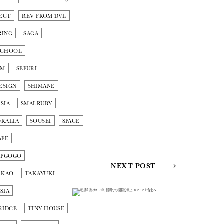
ECT
REV FROM DVL
RING
SAGA
SCHOOL
AM
SEFURI
ESIGN
SHIMANE
SIA
SMALRUBY
ORALIA
SOUSEI
SPACE
AFE
UPGOGO
NEXT POST
AKAO
TAKAYUKI
SIA
RIDGE
TINY HOUSE