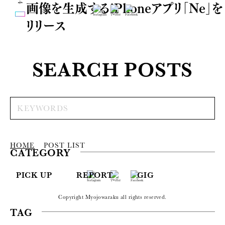
画像を生成するiPhoneアプリ「Ne」を
リリース
SEARCH POSTS
HOME
POST LIST
CATEGORY
PICK UP
REPORT
GIG
Copyright Myojowaraku all rights reserved.
TAG