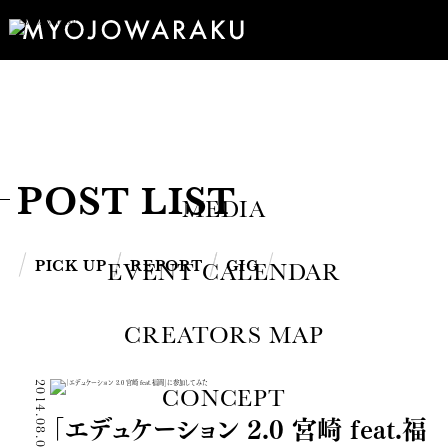
POST LIST
MEDIA
PICK UP
REPORT
GIG
EVENT CALENDAR
CREATORS MAP
2014.08.04
CONCEPT
「エデュケーション 2.0 宮崎 feat.福