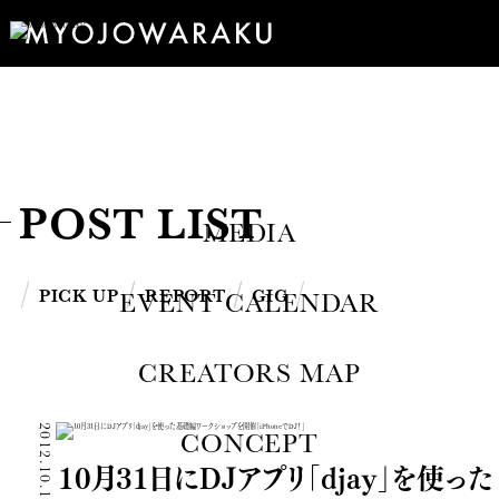
POST LIST
MEDIA
PICK UP
REPORT
GIG
EVENT CALENDAR
CREATORS MAP
2012.10.17
CONCEPT
10月31日にDJアプリ「djay」を使った