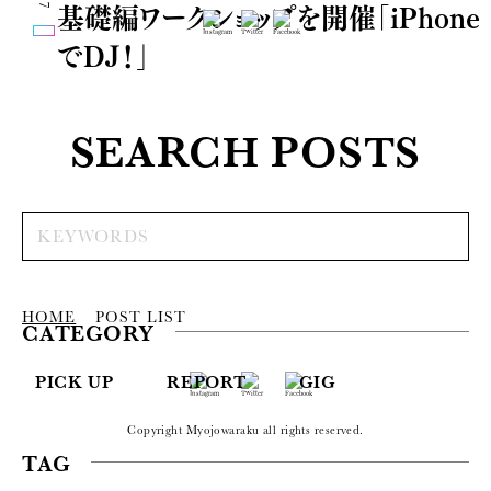
基礎編ワークショップを開催「iPhone
でDJ！」
SEARCH POSTS
HOME
POST LIST
CATEGORY
PICK UP
REPORT
GIG
Copyright Myojowaraku all rights reserved.
TAG