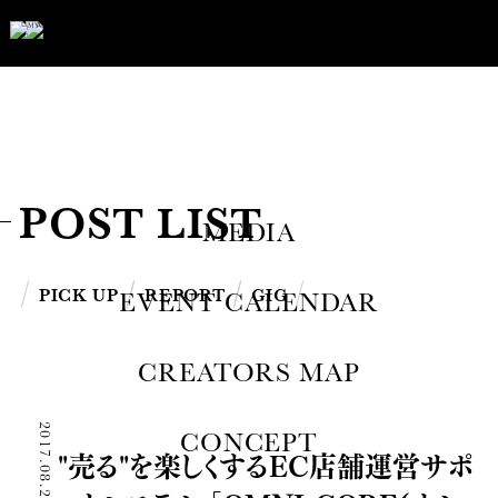
POST LIST
MEDIA
PICK UP
REPORT
GIG
EVENT CALENDAR
CREATORS MAP
2017.08.28
CONCEPT
"売る"を楽しくするEC店舗運営サポ