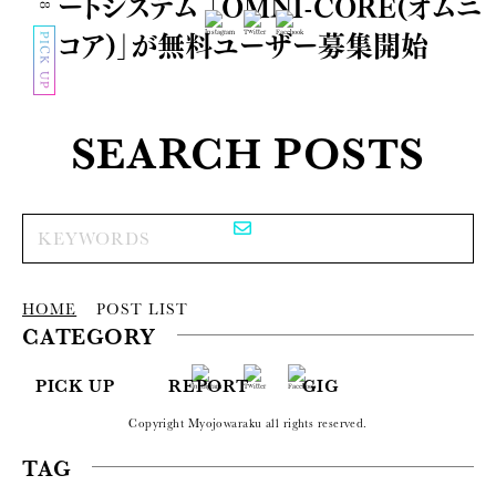
ートシステム 「OMNI-CORE(オムニ
コア)」が無料ユーザー募集開始
PICK UP
SEARCH POSTS
HOME
POST LIST
CATEGORY
PICK UP
REPORT
GIG
Copyright Myojowaraku all rights reserved.
TAG