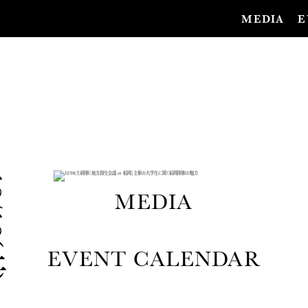
MEDIA
E
1
2
/
1
6
(
土
)
開
催
「
地
方
創
生
会
議
i
n
福
岡
」
主
催
の
大
学
生
に
聞
く
福
岡
開
催
の
魅
MEDIA
EVENT CALENDAR