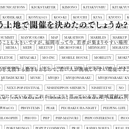
MMUNICATIONS
KICKSTARTER
KIMONO
KITAKYUSHU
KITAKYU
KODEKAKE
KONYA2023
KOO-KI
KOUCHI
KUSA
KYOTO
う土地で開催を決めたのでしょうか?
SLASH
LINQ
LIVE PAINTING
LOGO
LONDON
LUV IT
MACH
 SUMMIT
MANYCOLORS
MAP
MARATHON
MARBLES
MARKUP
うことも大きいですが、福岡市って今、若者が集まりやすい場所
MEDIA
MEDY
MEETUP
MICROSTORE
MIDNIGHT
MIGRATI
TLETOE
MIYAZAKI
MO-INC
MOBILE HOUSE
MOBILITY
MOKU
業)を支援する動きもあるので、若い人が挑戦しやすい環境です。
OSIMOBOX
MOSO
MOU
MOVABLE TYPE
MOVIDA JAPAN
MOVI
。
MUDADUKURI
MUSIC
MYOJO
MYOJOWARAKU
MYOJOWARAKU K
D
NEXT-POP-FESTIVAL
NISHINIPPON SHINBUN
NISHITETSU
NO
でにしている方、これからしようと思っている方、地域貢献に関
LAB
OPEN INOVATION
OPENDATA
OPENINNOVATION
OREOKA
。
BOY&CO.
PBSYSTEMS
PEAR
PECHAKUCHA-NIGHT
PEEPING LIFE
HILOSOPHY
PHOTO
PHP
PHP-MATSURI
PHPCONFERENCE
PIC
N
POKEMONGO
POPUP COMMONS
PRAY
RADIO WAVES
REAL E