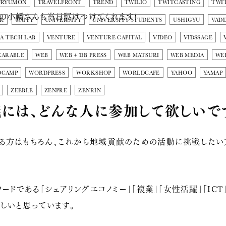
URYUMON
TRAVELFRONT
TREND
TWILIO
TWITCASTING
TWI
の小幡さんも当日駆けつけてくれます!
R
UNITY
UNIVERSITY
UNIVERSITY STUDENTS
USHIGYU
VAD
A TECH LAB
VENTURE
VENTURE CAPITAL
VIDEO
VIDSSAGE
EARABLE
WEB
WEB + DB PRESS
WEB MATSURI
WEB MEDIA
WE
DCAMP
WORDPRESS
WORKSHOP
WORLDCAFE
YAHOO
YAMAP
ZEEBLE
ZENPRE
ZENRIN
には、どんな人に参加して欲しいで
る方はもちろん、これから地域貢献のための活動に挑戦したい
ードである「シェアリングエコノミー」「複業」「女性活躍」「IC
しいと思っています。