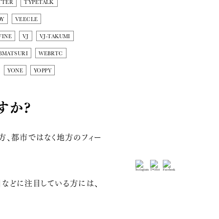
TTER
TYPETALK
DY
VEECLE
VINE
VJ
VJ-TAKUMI
BMATSURI
WEBRTC
YONE
YOPPY
すか?
方、都市ではなく地方のフィー
T」などに注目している方には、