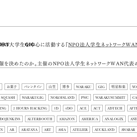
九州の大学生を中心に活動する『
NPO法人学生ネットワークWA
ORT
GIG
催を決めたのか。主催のNPO法人学生ネットワークWAN代表
お菓子
バレンタイン
山笠
博多
WARAKU
GIG
明星和楽
Y
SQUASH
WARAKUGIG
NOKOISLAND
PWC
WARAKUSUMMIT
C
ING
2 HOURS HACKING
3D
4DO
ACE
ACT
ADTECH
AFT
DOJENKINS
ALTERBOOTH
AMAZON
AMERICA
ANALOGIX
AN
ON
AR
ARATANA
ART
ASIA
ATELIER
AUCKLAND
AWABAR