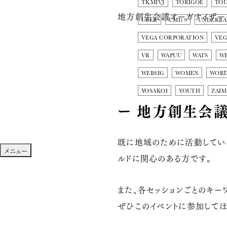
TKMIVJ
TORIGOE
TO
地方創生会議オーガナイザー
UBER
UMI19
UNDERBA
VEGA CORPORATION
VEG
VR
WAPUU
WATS
W
WEBSIG
WOMEN
WOR
YOSAKOI
YOUTH
ZAIM
ー 地方創生会議
既に地域のために活動してい
メニュー
ルドに関心のある方です。
また、各セッションごとのキーワ
ぜひこのイベントに参加してほ