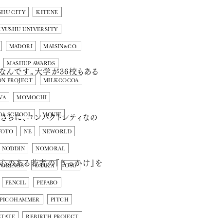
SHU CITY
KITENE
KYUSHU UNIVERSITY
MADORI
MAISIN&CO.
MASHUP-AWARDS
なんです。大学が36校もある
ON PROJECT
MILKCOCOA
VA
MOMOCHI
さらに、コンパクトシティなの
DA SCHOOL
MOVIE
YOTO
NE
NEWORLD
NODDIN
NOMORAL
心のある若者の『きっかけ』を
ORINOS
OSAKA
OSC
PENCIL
PEPABO
OPICOHAMMER
PITCH
STATE
REBIRTH PROJECT