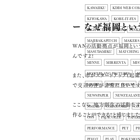
KAWAIIKU
KDDI WEB CO
KIYOKAWA
KOBE-IT-FES
ー なぜ福岡とい
LIGHTCDN
LINE
LINK
MAJIBAKAPITCH
MAKERS
WANの活動拠点が福岡とい
MASUDAMIKU
MATCHING
んですよ!
MINNE
MIRRENTA
MIS
また、市がスタートアップ(起
MONTBLANC PICTURES
M
で交通の便が非常に良いです
MRUBY
MRUBY FORUM
NEWSPAPER
NEWZEALAN
ここなら、地方創生の活動をす
NULAB
OMNICORE
ON
作ることができる!と感じました
OSS
PAJACOLLE
PAPER
PERFORMANCE
PET
P
PIVOT
PLAY
POKEMO