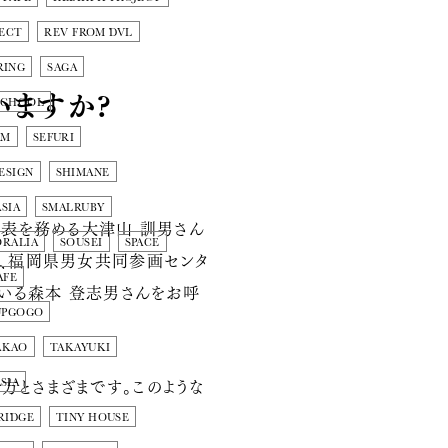
ECT
REV FROM DVL
RING
SAGA
いますか?
SCHOOL
AM
SEFURI
ESIGN
SHIMANE
SIA
SMALRUBY
代表を務める
大津山 訓男さん
ORALIA
SOUSEI
SPACE
、福岡県男女共同参画センタ
AFE
いる
森本 登志男さん
をお呼
UPGOGO
AKAO
TAKAYUKI
方とさまざまです。このような
SIA
RIDGE
TINY HOUSE