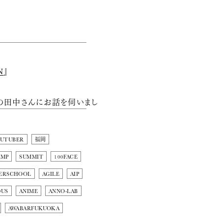
N
』
の田中さんにお話を伺いまし
OUTUBER
福岡
AMP
SUMMIT
100FACE
ERSCHOOL
AGILE
AIP
DUS
ANIME
ANNO-LAB
AWABARFUKUOKA