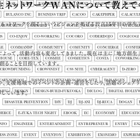
生ネットワークWANについて教えて
E
BAR
BASE
BASERCMS
BBDO J WEST
BEAUTICIAN
BIZBAR
BULANCO INC
BUSINESS TRIP
CACOO
CAKEPHPER
CALACUL
ネットワークを創る」というビジョンを掲げる設立15年目の学生
CAR-SHARING
CATCHUP
CG
CGFM
CHAT
CHIHOU
CIVIC H
MS
CO-ENJOY
CO-WORKING
COCORO
CODERDOJO
COGICOGI
GE
COMMANDP
COMMUNITY
COMUNITY
CONCIERGE
CONFE
よって、活動内容も変化してきました。現在は主に「地方創生」
 HOUSE
CORE-TEX
COSMEE
COSMETICS
COSTA
COWORKING
創ることを目指しています。
CROWDFUNDING
CROWSNEST
CSS NITE
CYBERAGENT
D-ZERO
TARY-SCHOOL
DAIMYO-ELEMENTARY-SCHOOL-SITE
DAISANGEN
DAK
や、支援地域でのイベントの企画・運営をしたり、話題のシェアリ
しています。
AIFU
DESIGN
DESIGN-BUILD-FUKUOKA
DICLOG
DIGITAL HOLLY
DISASTER PREVENTION
DIY
DJ
DJ-ANI
DJ-RUCA
DOGAN
MERCE
E-ZUKA TECH NIGHT
EBOOK
EC
ECONOMY
EDUCATI
INFO
ENGINEER
ENTERTAINMENT
ENTREPRENEUR
ENTRY
EN
ESS ZONE
EVENT
EVENTON
EXHIBITION
EXONEMO
EXPERI