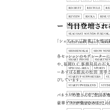
RECRUIT
RECYCLE
RE
REVIEW
RICKA
RISE U
ー 当日登壇され
SAKURA-INTERNET
SAMU
SEACOAST SOUNDS FUKUOK
「シェアエコ」「複業」「女性活
SELECTRIC
SEO
SEVE
SHISHINOKAI
SHOW WIN
各セッションのモデレーターに
SMART PHONE
SMARTNE
や、福岡D.C.事務局長の
石丸
SPECIAL-AREA
SPORTS
ーあすばる館長の
松田 美幸
STARTUP SUPPORTERS
ST
びしています。
STARTUPWEEKEND
STUD
パネラーの皆さんも、全国各
TAKUYA
TANOSYS
TEA
豪華ゲストが集まるのは、この
TECHNICAL ROCKSTARS