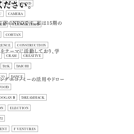
ください。
BLOG
BOND
U
CAMERA
主体のNPOです。私は15期の
ACK
CLASSMETHOD
COHTAN
RENCE
CONSTRUCTION
をテーマに活動しており、学
CRAM
CREATIVE
D2K
DAICHI
UO
DANCE
ングエコノミーの活用やドロー
WOOD
DOGAN Β
DREAMHACK
ON
ELECTION
ZI
MENT
F VENTURES