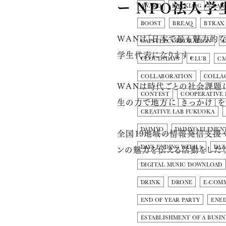
ー NPO法人学
AWARD
BACKLOG
BAK
BOOST
BREAQ
BTRAX
WANは「日本で最も魅力的な
CAPSULECORPORATION
学生代表になります。
CLOUD3DAYS
CLUB
C
COLLABORATION
COLLA
WANは時代ごとの社会課題に
CONTEST
COOPERATIVE
生の力で地方に「きっかけ」を
CREATIVE LAB FUKUOKA
DAIMYO
DAIMYO-ELEMEN
全国19地域の情報発信支援
ンの魅力を伝える活動をしたり
DAYS ENDING WITH 5
DAZ
DIGITAL MUSIC DOWNLOAD
DRINK
DRONE
E-COM
END OF YEAR PARTY
ENE
ESTABLISHMENT OF A BUSIN