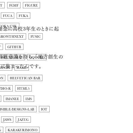
NT
FGMF
FIGURE
FUCA
FUKA
UOKA CSK
を理念に高校3年生のときに起
GROWTHNEXT
FUSIC
Y
GITHUB
問題意識を持ち、「地方創生の
OSTUME MAN
GOOGLE
山に集まったんです。
MINDS
HAML
ON
HELVETICAN BAR
DIO-R
HTML5
IMANEE
IMS
ISIBLE-DESIGNS-LAB
IOT
JAWS
JAZUG
G
KARAKURIMONO