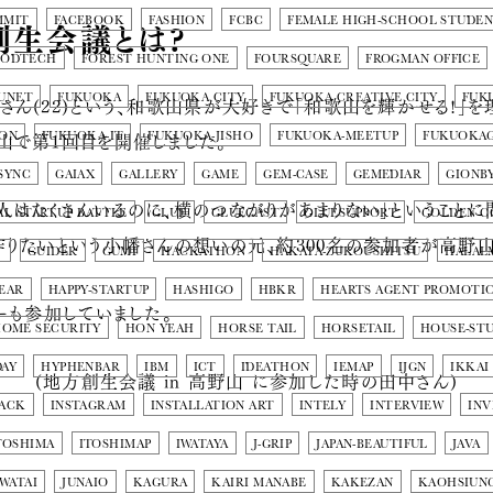
創生会議とは?
MMIT
FACEBOOK
FASHION
FCBC
FEMALE HIGH-SCHOOL STUDE
OODTECH
FOREST HUNTING ONE
FOURSQUARE
FROGMAN OFFICE
UNET
FUKUOKA
FUKUOKA CITY
FUKUOKA CREATIVE CITY
FUK
ん(22)という、和歌山県が大好きで「和歌山を輝かせる!」
山で第1回目を開催しました。
ION
FUKUOKA-IT
FUKUOKA-JISHO
FUKUOKA-MEETUP
FUKUOKA
SYNC
GAIAX
GALLERY
GAME
GEM-CASE
GEMEDIAR
GIONB
はたくさんいるのに、横のつながりがあまりない」ということに
L STARTUP BATTLE
GLUE
GLUECAST
GLUESUPPORT
GOLDEN C
作りたいという小幡さんの想いの元、約300名の参加者が高野
T
GUIDER
GUMI
HACKATHON
HAKATA-ZUKOUSHITSU
HALAL
YEAR
HAPPY-STARTUP
HASHIGO
HBKR
HEARTS AGENT PROMOTI
ーも参加していました。
OME SECURITY
HON YEAH
HORSE TAIL
HORSETAIL
HOUSE-STU
AY
HYPHENBAR
IBM
ICT
IDEATHON
IEMAP
IJGN
IKKAI
(地方創生会議 in 高野山 に参加した時の田中さん)
ACK
INSTAGRAM
INSTALLATION ART
INTELY
INTERVIEW
INV
TOSHIMA
ITOSHIMAP
IWATAYA
J-GRIP
JAPAN-BEAUTIFUL
JAVA
 WATAI
JUNAIO
KAGURA
KAIRI MANABE
KAKEZAN
KAOHSIUN