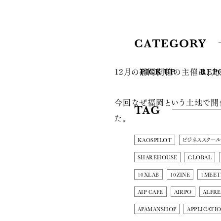
CATEGORY
12月の福岡開催の主催は、
PICK UP
REP
今回なぜ福岡という土地で開
TAG
た。
KAOSPILOT
ビジネススクール
SHAREHOUSE
GLOBAL
10XLAB
10ZINE
1MEET
AIP CAFE
AIRPO
ALFRE
APAMANSHOP
APPLICATI