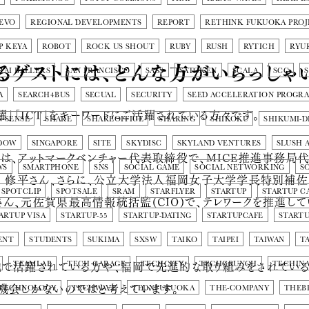
EVO
REGIONAL DEVELOPMENTS
REPORT
RETHINK FUKUOKA PROJ
P KEYA
ROBOT
ROCK US SHOUT
RUBY
RUSH
RYTICH
RYU
るゲストには、どんな方がいらっしゃ
RAI BALLERS
SAN FRANCISCO
SASS
SATOKEN
SCALA
SCC
A
SEARCH4BUS
SECUAL
SECURITY
SEED ACCELERATION PROGR
躍」「ICT」をキーワードにご活躍されている方々です。
N-SENSE
SHARE
SHAREOFFICE
SHARING
SHIKOKU
SHIKUMI-D
DOW
SINGAPORE
SITE
SKYDISC
SKYLAND VENTURES
SLUSH A
は、アットマークベンチャー代表取締役で、MICE推進事務局
WS
SMARTPHONE
SNS
SOCIAL GAME
SOCIAL NETWORKING
S
 修平さん
、さらに、公立大学法人福岡女子大学学長特別補佐
SPOTCLIP
SPOTSALE
SRAM
STARFLYER
STARTUP
STARTUP C
さん
、元佐賀県最高情報統括監(CIO)で、テレワークを推進して
ARTUP VISA
STARTUP-55
STARTUP-DATING
STARTUPCAFE
START
ENT
STUDENTS
SUKIMA
SXSW
TAIKO
TAIPEI
TAIWAN
T
地で活躍されている方や、福岡で先進的な取り組みをされている
TEAMLAB
TECH GARAGE
TECHCITY
TECHCRUNCH
TECHINA
機会しかないのではと考えています。
TECHNOLOGY
TECHWAVE
TEDXFUKUOKA
THE-COMPANY
THEB