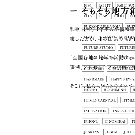
ー そもそも地方
F365
FABBIT
FABIT SU
FITS
FLAP
FOOD
F
FUKKOKU PARANOIA
FUK
和歌山大学4年生の小幡和輝さ
業した方が、和歌山県の高野
FUKUOKA STARTUP SELECT
FUTURE STUDIO
FUTURE
「全国各地に地域で活動する人
GLOBAL GAME JAM
GLOBA
事例」を共有し合える場所を
GROOWEB
GROWTH NEX
HANDMADE
HAPPY NEW 
そこに、私たちWANのメンバ
HEYHO
HOCHIMINH
H
HTML5 CARNIVAL
HTMLD
INCUVATION
INNOVETEH
IPHONE
IT-NOMIKAI
I
JENKINS
JUGEM
JULIE