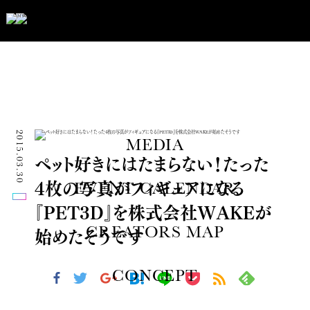
2015.03.30
MEDIA
ペット好きにはたまらない！たった
4枚の写真がフィギュアになる
EVENT CALENDAR
『PET3D』を株式会社WAKEが
始めたそうです
CREATORS MAP
CONCEPT