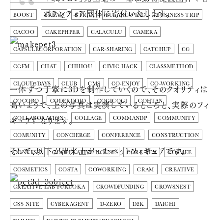
ボランティア団体に寄付いたします。
BOOST
BREAQ
BTRAX
BULANCO INC
BUSINESS TRIP
CACOO
CAKEPHPER
CALACULU
CAMERA
CAPSULECORPORATION
CAR-SHARING
CATCHUP
CG
CGFM
CHAT
CHIHOU
CIVIC HACK
CLASSMETHOD
CLOUD3DAYS
CLUB
CMS
CO-ENJOY
CO-WORKING
一体ずつ丁寧に3Dを制作していくので、そのクオリティは
COCORO
CODERDOJO
COGICOGI
COHTAN
高いようで、上の写真は実演しているところと、実際のフィ
ギュアになります。
COLLABORATION
COLLAGE
COMMANDP
COMMUNITY
COMUNITY
CONCIERGE
CONFERENCE
CONSTRUCTION
そして、以下が出来上がったペットフィギュアです。
CONTEST
COOPERATIVE HOUSE
CORE-TEX
COSMEE
COSMETICS
COSTA
COWORKING
CRAM
CREATIVE
CREATIVE LAB FUKUOKA
CROWDFUNDING
CROWSNEST
CSS NITE
CYBERAGENT
D-ZERO
D2K
DAICHI