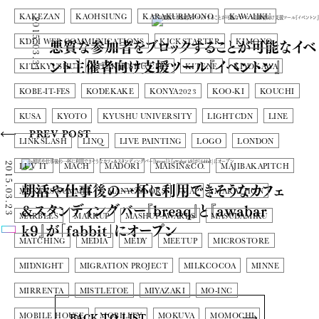
KAKEZAN
KAOHSIUNG
KARAKURIMONO
KAWAIIKU
2015.03.31
悪質な参加者をブロックすることが可能なイベ
KDDI WEB COMMUNICATIONS
KICKSTARTER
KIMONO
ント主催者向け支援ツール『イベントン』
KITAKYUSHU
KITAKYUSHU CITY
KITENE
KIYOKAWA
KOBE-IT-FES
KODEKAKE
KONYA2023
KOO-KI
KOUCHI
KUSA
KYOTO
KYUSHU UNIVERSITY
LIGHTCDN
LINE
PREV POST
LINKSLASH
LINQ
LIVE PAINTING
LOGO
LONDON
2015.03.23
LUV IT
MACH
MADORI
MAISIN&CO.
MAJIBAKAPITCH
朝活や仕事後の一杯に利用できそうなカフェ
MAKERS SUMMIT
MANYCOLORS
MAP
MARATHON
&スタンディングバー『breaq』と『awabar
MARBLES
MARKUP
MASHUP-AWARDS
MASUDAMIKU
k9』が「fabbit」にオープン
MATCHING
MEDIA
MEDY
MEETUP
MICROSTORE
MIDNIGHT
MIGRATION PROJECT
MILKCOCOA
MINNE
MIRRENTA
MISTLETOE
MIYAZAKI
MO-INC
MOBILE HOUSE
MOBILITY
MOKUVA
MOMOCHI
BACK TO LIST