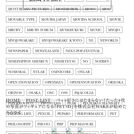
MONTBLANC PICTURES
MOSIMOBOX
MOSO
MOU
MOVABLE TYPE
MOVIDA JAPAN
MOVIDA SCHOOL
MOVIE
MRUBY
MRUBY FORUM
MUDADUKURI
MUSIC
MYOJO
MYOJOWARAKU
MYOJOWARAKU KYOTO
NE
NEWORLD
NEWSPAPER
NEWZEALAND
NEXT-POP-FESTIVAL
NISHINIPPON SHINBUN
NISHITETSU
NO
NODDIN
NOMORAL
NULAB
OMNICORE
ONLAB
OPEN INOVATION
OPENDATA
OPENINNOVATION
OREOKA
ORINOS
OSAKA
OSC
OSS
PAJACOLLE
HOME
POST LIST
ペット好きにはたまらない！たった4枚
PAPERBOY&CO.
PBSYSTEMS
PEAR
PECHAKUCHA-NIGHT
の写真がフィギュアになる『PET3D』を株式会社WAKEが始めた
そうです
PEEPING LIFE
PENCIL
PEPABO
PERFORMANCE
PET
PHILOSOPHY
PHOTO
PHP
PHP-MATSURI