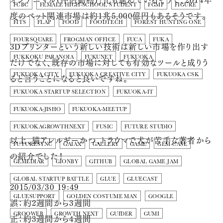
FCBC
FEMALE HIGH-SCHOOL STUDENT
FGMF
FIGURE
度のペット関連市場は約1兆5,000億円もあるそうです。
FITS
FLAP
FOOD
FOODTECH
FOREST HUNTING ONE
FOURSQUARE
FROGMAN OFFICE
FUCA
FUKA
3Dプリンターという新しい技術は新しい市場を作り出す
FUKKOKU PARANOIA
FUKUNET
FUKUOKA
だけでなく、既存の市場に対しても有効なツールと成りう
FUKUOKA CITY
FUKUOKA CREATIVE CITY
FUKUOKA CSK
ると言うことになると良いですね。
FUKUOKA STARTUP SELECTION
FUKUOKA-IT
FUKUOKA-JISHO
FUKUOKA-MEETUP
FUKUOKAGROWTHNEXT
FUSIC
FUTURE STUDIO
以上、猫アレルギーかつ、トラウマで犬が苦手な著者から
FUTURESYNC
GAIAX
GALLERY
GAME
GEM-CASE
の紹介でした！
GEMEDIAR
GIONBY
GITHUB
GLOBAL GAME JAM
GLOBAL STARTUP BATTLE
GLUE
GLUECAST
2015/03/30 19:49
GLUESUPPORT
GOLDEN COSTUME MAN
GOOGLE
誤：約2週間から3週間
GROOWEB
GROWTH NEXT
GUIDER
GUMI
正：約3週間から4週間