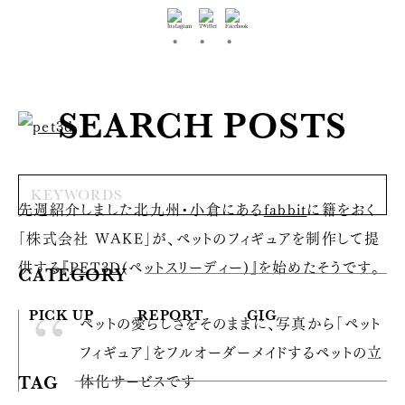
SEARCH POSTS
先週紹介しました北九州・小倉にある
fabbit
に籍をおく
「株式会社 WAKE」が、ペットのフィギュアを制作して提
供する『
PET3D
(ペットスリーディー)』を始めたそうです。
CATEGORY
PICK UP
REPORT
GIG
ペットの愛らしさをそのままに、写真から「ペット
フィギュア」をフルオーダーメイドするペットの立
体化サービスです
TAG