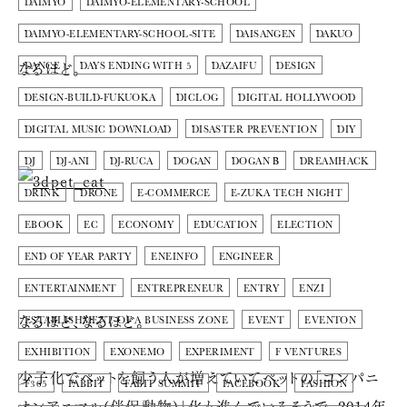
DAIMYO
DAIMYO-ELEMENTARY-SCHOOL
DAIMYO-ELEMENTARY-SCHOOL-SITE
DAISANGEN
DAKUO
なるほど。
DANCE
DAYS ENDING WITH 5
DAZAIFU
DESIGN
DESIGN-BUILD-FUKUOKA
DICLOG
DIGITAL HOLLYWOOD
DIGITAL MUSIC DOWNLOAD
DISASTER PREVENTION
DIY
DJ
DJ-ANI
DJ-RUCA
DOGAN
DOGAN Β
DREAMHACK
DRINK
DRONE
E-COMMERCE
E-ZUKA TECH NIGHT
EBOOK
EC
ECONOMY
EDUCATION
ELECTION
END OF YEAR PARTY
ENEINFO
ENGINEER
ENTERTAINMENT
ENTREPRENEUR
ENTRY
ENZI
なるほど、なるほど。
ESTABLISHMENT OF A BUSINESS ZONE
EVENT
EVENTON
EXHIBITION
EXONEMO
EXPERIMENT
F VENTURES
少子化でペットを飼う人が増えていてペットの「コンパニ
F365
FABBIT
FABIT SUMMIT
FACEBOOK
FASHION
オンアニマル(伴侶動物)」化も進んでいるそうで、2014年