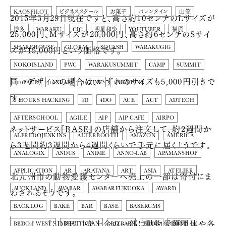
KAOSPILOT
ビジネススクール
お菓子
バレンタイン
山笠
2015年3月29日現在ですと、高さ約10センチのLサイズが
博多
WARAKU
GIG
明星和楽
YOUTUBER
福岡
25,000円、Mサイズが20,000円、高さ約6センチのSサイ
ズが15,000円という価格です。
SHAREHOUSE
GLOBAL
SQUASH
WARAKUGIG
NOKOISLAND
PWC
WARAKUSUMMIT
CAMP
SUMMIT
同一デザインの場合は、いずれのサイズも5,000円引きで
100FACE
10XLAB
10ZINE
1MEETING
す。
2 HOURS HACKING
3D
4DO
ACE
ACT
ADTECH
AFTERSCHOOL
AGILE
AIP
AIP CAFE
AIRPO
ネットサービス『
BASE
』の店舗から注文して、
約2週間か
ALFREDOJENKINS
ALTERBOOTH
AMAZON
AMERICA
ら3週間
約3週間から4週間くらいで手元に届くようです。
ANALOGIX
ANDUS
ANIME
ANNO-LAB
APAMANSHOP
APPLICATION
AR
ARATANA
ART
ASIA
ATELIER
北九州市の動物愛護センターへ売上の一部は寄付にま
AUCKLAND
AWABAR
AWABARFUKUOKA
AWARD
わされるそうです。
BACKLOG
BAKE
BAR
BASE
BASERCMS
「3DPET」売上金の一部は動物愛護団体や各
BBDO J WEST
BEAUTICIAN
BIZBAR
BLOG
BOND