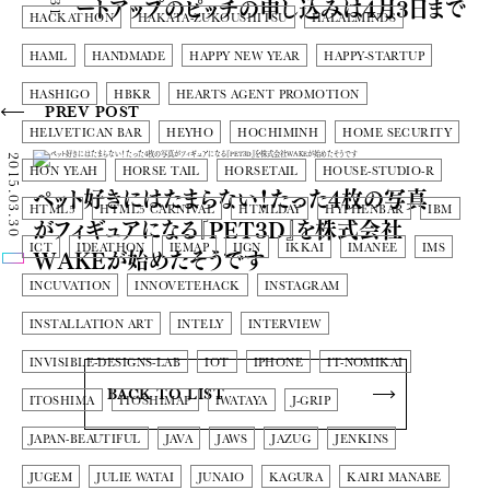
ートアップのピッチの申し込みは4月3日まで
HACKATHON
HAKATA-ZUKOUSHITSU
HALALMINDS
HAML
HANDMADE
HAPPY NEW YEAR
HAPPY-STARTUP
HASHIGO
HBKR
HEARTS AGENT PROMOTION
PREV POST
HELVETICAN BAR
HEYHO
HOCHIMINH
HOME SECURITY
2015.03.30
HON YEAH
HORSE TAIL
HORSETAIL
HOUSE-STUDIO-R
ペット好きにはたまらない！たった4枚の写真
HTML5
HTML5 CARNIVAL
HTMLDAY
HYPHENBAR
IBM
がフィギュアになる『PET3D』を株式会社
ICT
IDEATHON
IEMAP
IJGN
IKKAI
IMANEE
IMS
WAKEが始めたそうです
INCUVATION
INNOVETEHACK
INSTAGRAM
INSTALLATION ART
INTELY
INTERVIEW
INVISIBLE-DESIGNS-LAB
IOT
IPHONE
IT-NOMIKAI
BACK TO LIST
ITOSHIMA
ITOSHIMAP
IWATAYA
J-GRIP
JAPAN-BEAUTIFUL
JAVA
JAWS
JAZUG
JENKINS
JUGEM
JULIE WATAI
JUNAIO
KAGURA
KAIRI MANABE