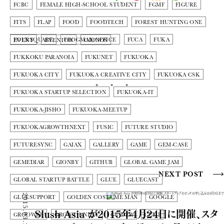
FCBC
FEMALE HIGH-SCHOOL STUDENT
FGMF
FIGURE
FITS
FLAP
FOOD
FOODTECH
FOREST HUNTING ONE
FOURSQUARE
FROGMAN OFFICE
FUCA
FUKA
EVENT
EVENTON
ORINOS
FUKKOKU PARANOIA
FUKUNET
FUKUOKA
FUKUOKA CITY
FUKUOKA CREATIVE CITY
FUKUOKA CSK
FUKUOKA STARTUP SELECTION
FUKUOKA-IT
FUKUOKA-JISHO
FUKUOKA-MEETUP
FUKUOKAGROWTHNEXT
FUSIC
FUTURE STUDIO
FUTURESYNC
GAIAX
GALLERY
GAME
GEM-CASE
GEMEDIAR
GIONBY
GITHUB
GLOBAL GAME JAM
NEXT POST
GLOBAL STARTUP BATTLE
GLUE
GLUECAST
2015.03.31
GLUESUPPORT
GOLDEN COSTUME MAN
GOOGLE
Slush Asia が2015年4月24日に開催、スタ
GROOWEB
GROWTH NEXT
GUIDER
GUMI