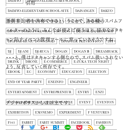
DAIMYO
引用
DAIMYO-ELEMENTARY-SCHOOL
DAIMYO-ELEMENTARY-SCHOOL-SITE
DAISANGEN
DAKUO
悪質参加者を共有できるということで、ある種のスパムフ
DANCE
DAYS ENDING WITH 5
DAZAIFU
DESIGN
ィルターのように、みんなが使えば使うほど、協力なドタキ
DESIGN-BUILD-FUKUOKA
DICLOG
DIGITAL HOLLYWOOD
ャン防止イベント管理ツールに育っていきそうですね。
DIGITAL MUSIC DOWNLOAD
DISASTER PREVENTION
DIY
DJ
DJ-ANI
DJ-RUCA
DOGAN
DOGAN Β
DREAMHACK
・・・と、僕はドタキャンする側なので、スパム扱いされない
DRINK
DRONE
E-COMMERCE
E-ZUKA TECH NIGHT
よう、反省していく所存です。
EBOOK
EC
ECONOMY
EDUCATION
ELECTION
END OF YEAR PARTY
ENEINFO
ENGINEER
ENTERTAINMENT
ENTREPRENEUR
ENTRY
ENZI
デジトロポリスからは以上です。
ESTABLISHMENT OF A BUSINESS ZONE
EVENT
EVENTON
EXHIBITION
EXONEMO
EXPERIMENT
F VENTURES
F365
FABBIT
FABIT SUMMIT
FACEBOOK
FASHION