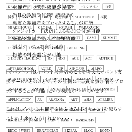
主催者向け管理機能が充実
KAOSPILOT
ビジネススクール
お菓子
バレンタイン
山笠
当日の参加受付管理機能あり
博多
WARAKU
GIG
明星和楽
YOUTUBER
福岡
悪質な参加者をブロックすることが可能
SHAREHOUSE
GLOBAL
SQUASH
WARAKUGIG
クレジットカード決済による参加受付が可能
会場を参加者のみに告知可能
NOKOISLAND
PWC
WARAKUSUMMIT
CAMP
SUMMIT
割引クーポンを発行可能
100FACE
10XLAB
10ZINE
1MEETING
複数の料金設定が可能
2 HOURS HACKING
3D
4DO
ACE
ACT
ADTECH
AFTERSCHOOL
AGILE
AIP
AIP CAFE
AIRPO
『イベントン』はイベント主催者のことを考えたイベント支
援サービスとのことで、その証拠に「悪質な参加者をブロ
ALFREDOJENKINS
ALTERBOOTH
AMAZON
AMERICA
ックすることが可能」という機能がついています。
ANALOGIX
ANDUS
ANIME
ANNO-LAB
APAMANSHOP
APPLICATION
AR
ARATANA
ART
ASIA
ATELIER
これは、イベント主催者を困らせる「ドタキャン」を減らす
AUCKLAND
AWABAR
AWABARFUKUOKA
AWARD
ことが出来るかもしれない・・・。
BACKLOG
BAKE
BAR
BASE
BASERCMS
BBDO J WEST
BEAUTICIAN
BIZBAR
BLOG
BOND