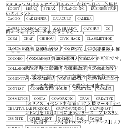
ドタキャンが出るとすごく困るのは、有料で且つ、会場払
BOOST
BREAQ
BTRAX
BULANCO INC
BUSINESS TRIP
いのイベント。
CACOO
CAKEPHPER
CALACULU
CAMERA
CAPSULECORPORATION
CAR-SHARING
CATCHUP
CG
例えば忘年会や、お花見などなど・・・。
CGFM
CHAT
CHIHOU
CIVIC HACK
CLASSMETHOD
悪質な参加者をブロックすることで以後の主催
CLOUD3DAYS
CLUB
CMS
CO-ENJOY
CO-WORKING
イベントへの参加を不可とすることが可能です。
COCORO
CODERDOJO
COGICOGI
COHTAN
また無断不参加者の情報を共有することがで
COLLABORATION
COLLAGE
COMMANDP
COMMUNITY
き、過去に別イベントで無断不参加を行ったユ
COMUNITY
CONCIERGE
CONFERENCE
CONSTRUCTION
ーザーを参加不可とする設定も可能です。
CONTEST
COOPERATIVE HOUSE
CORE-TEX
COSMEE
COSMETICS
COSTA
COWORKING
CRAM
CREATIVE
『
オリノス、イベント主催者向け支援ツール『イベ
CREATIVE LAB FUKUOKA
CROWDFUNDING
CROWSNEST
ントン』を10月21日に正式リリース｜プレスリリ
CSS NITE
CYBERAGENT
D-ZERO
D2K
DAICHI
ース配信サービス【＠Press：アットプレス】
』より