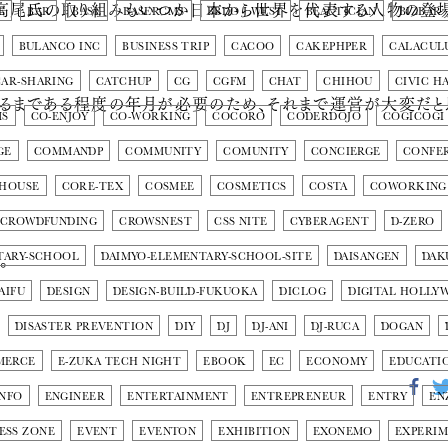
高尾氏の取り組みもいつか日本から世界を代表する人物の登場に
E
BAR
BASE
BASERCMS
BBDO J WEST
BEAUTICIAN
BIZBAR
BULANCO INC
BUSINESS TRIP
CACOO
CAKEPHPER
CALACUL
CAR-SHARING
CATCHUP
CG
CGFM
CHAT
CHIHOU
CIVIC H
るまである程度の年月が必要のため、それまで運営が大変だと
MS
CO-ENJOY
CO-WORKING
COCORO
CODERDOJO
COGICOGI
GE
COMMANDP
COMMUNITY
COMUNITY
CONCIERGE
CONFE
 HOUSE
CORE-TEX
COSMEE
COSMETICS
COSTA
COWORKING
CROWDFUNDING
CROWSNEST
CSS NITE
CYBERAGENT
D-ZERO
。
TARY-SCHOOL
DAIMYO-ELEMENTARY-SCHOOL-SITE
DAISANGEN
DAK
AIFU
DESIGN
DESIGN-BUILD-FUKUOKA
DICLOG
DIGITAL HOLLY
DISASTER PREVENTION
DIY
DJ
DJ-ANI
DJ-RUCA
DOGAN
MERCE
E-ZUKA TECH NIGHT
EBOOK
EC
ECONOMY
EDUCATI
INFO
ENGINEER
ENTERTAINMENT
ENTREPRENEUR
ENTRY
EN
ESS ZONE
EVENT
EVENTON
EXHIBITION
EXONEMO
EXPERI