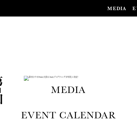
MEDIA
E
第
7
回
フ
ク
オ
カ
R
u
b
y
大
賞
は
「
R
u
b
y
プ
ロ
グ
ラ
ミ
ン
グ
少
年
団
」
に
決
定
MEDIA
EVENT CALENDAR