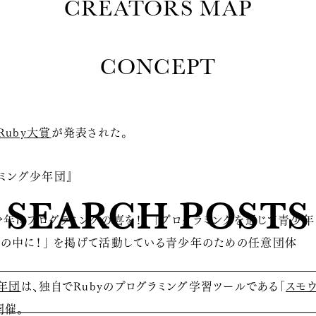
CREATORS MAP
CONCEPT
Ruby大賞
が発表された。
ラミング少年団』
SEARCH POSTS
少年にプログラミングの喜を！」 「プログラミングを通じて青少
の中に！」 を掲げて活動している青少年のための任意団体
少年団
は、独自でRubyのプログラミング学習ツールである「
スモ
開催。