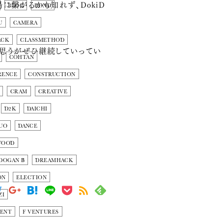
繋がるかも知れず、DokiD
BLOG
BOND
U
CAMERA
ACK
CLASSMETHOD
思うがぜひ継続していってい
COHTAN
RENCE
CONSTRUCTION
CRAM
CREATIVE
D2K
DAICHI
UO
DANCE
WOOD
DOGAN Β
DREAMHACK
ON
ELECTION
ZI
MENT
F VENTURES