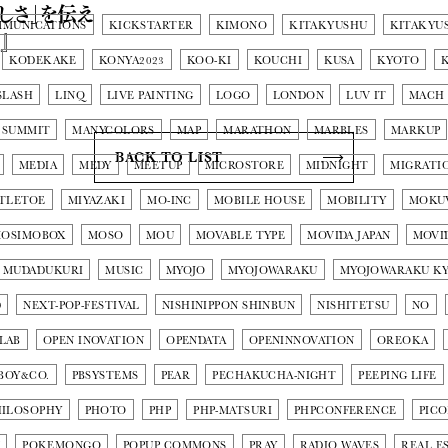
しさ」を伝え
MMUNICATIONS
KICKSTARTER
KIMONO
KITAKYUSHU
KITAKYU
』
KODEKAKE
KONYA2023
KOO-KI
KOUCHI
KUSA
KYOTO
SLASH
LINQ
LIVE PAINTING
LOGO
LONDON
LUV IT
MACH
 SUMMIT
MANYCOLORS
MAP
MARATHON
MARBLES
MARKUP
BACK TO LIST
MEDIA
MEDY
MEETUP
MICROSTORE
MIDNIGHT
MIGRATI
TLETOE
MIYAZAKI
MO-INC
MOBILE HOUSE
MOBILITY
MOKU
OSIMOBOX
MOSO
MOU
MOVABLE TYPE
MOVIDA JAPAN
MOVI
MUDADUKURI
MUSIC
MYOJO
MYOJOWARAKU
MYOJOWARAKU K
D
NEXT-POP-FESTIVAL
NISHINIPPON SHINBUN
NISHITETSU
NO
LAB
OPEN INOVATION
OPENDATA
OPENINNOVATION
OREOKA
BOY&CO.
PBSYSTEMS
PEAR
PECHAKUCHA-NIGHT
PEEPING LIFE
HILOSOPHY
PHOTO
PHP
PHP-MATSURI
PHPCONFERENCE
PIC
N
POKEMONGO
POPUP COMMONS
PRAY
RADIO WAVES
REAL E