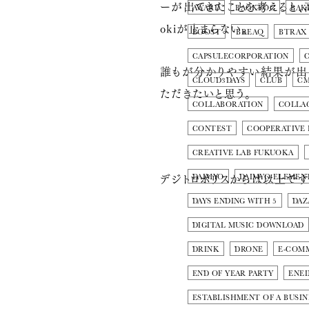
ーが出てきたことを考えると、
AWARD
BACKLOG
BAK
okiが止まらない。
BOOST
BREAQ
BTRAX
CAPSULECORPORATION
誰もが分かりやすい結果が出
CLOUD3DAYS
CLUB
C
ただきたいと思う。
COLLABORATION
COLLA
CONTEST
COOPERATIVE
CREATIVE LAB FUKUOKA
デジトロポリスからは以上です
DAIMYO
DAIMYO-ELEMEN
DAYS ENDING WITH 5
DAZ
DIGITAL MUSIC DOWNLOAD
DRINK
DRONE
E-COM
END OF YEAR PARTY
ENE
ESTABLISHMENT OF A BUSIN