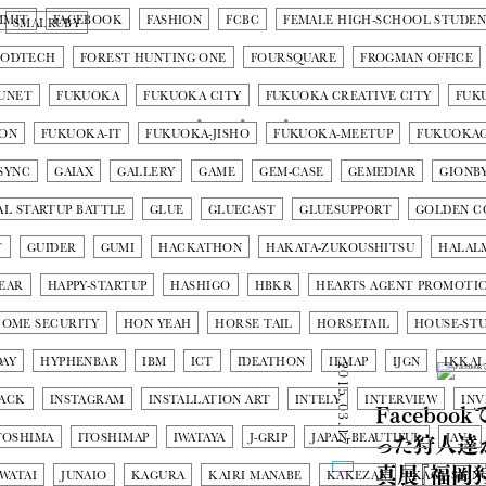
MMIT
FACEBOOK
FASHION
FCBC
FEMALE HIGH-SCHOOL STUDE
SMALRUBY
OODTECH
FOREST HUNTING ONE
FOURSQUARE
FROGMAN OFFICE
UNET
FUKUOKA
FUKUOKA CITY
FUKUOKA CREATIVE CITY
FUK
ION
FUKUOKA-IT
FUKUOKA-JISHO
FUKUOKA-MEETUP
FUKUOKA
SYNC
GAIAX
GALLERY
GAME
GEM-CASE
GEMEDIAR
GIONB
L STARTUP BATTLE
GLUE
GLUECAST
GLUESUPPORT
GOLDEN C
T
GUIDER
GUMI
HACKATHON
HAKATA-ZUKOUSHITSU
HALAL
YEAR
HAPPY-STARTUP
HASHIGO
HBKR
HEARTS AGENT PROMOTI
OME SECURITY
HON YEAH
HORSE TAIL
HORSETAIL
HOUSE-STU
AY
HYPHENBAR
IBM
ICT
IDEATHON
IEMAP
IJGN
IKKAI
2015.03.17
ACK
INSTAGRAM
INSTALLATION ART
INTELY
INTERVIEW
INV
Facebo
った狩人達
TOSHIMA
ITOSHIMAP
IWATAYA
J-GRIP
JAPAN-BEAUTIFUL
JAVA
真展『福岡
 WATAI
JUNAIO
KAGURA
KAIRI MANABE
KAKEZAN
KAOHSIUN