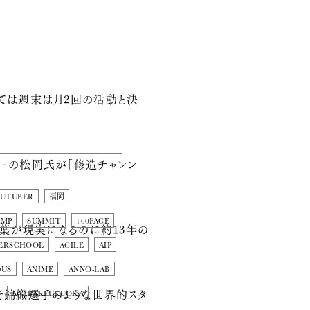
ては週末は月2回の活動と決
ーの松岡氏が「修造チャレン
OUTUBER
福岡
AMP
SUMMIT
100FACE
言葉が現実になるのに約13年の
ERSCHOOL
AGILE
AIP
DUS
ANIME
ANNO-LAB
そ錦織選手のような世界的スタ
AWABARFUKUOKA