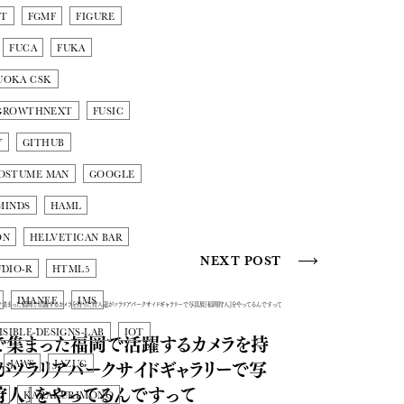
NT
FGMF
FIGURE
FUCA
FUKA
UOKA CSK
GROWTHNEXT
FUSIC
Y
GITHUB
OSTUME MAN
GOOGLE
MINDS
HAML
ON
HELVETICAN BAR
NEXT POST
DIO-R
HTML5
IMANEE
IMS
ISIBLE-DESIGNS-LAB
IOT
okで集まった福岡で活躍するカメラを持
がソラリアパークサイドギャラリーで写
JAWS
JAZUG
狩人』をやってるんですって
G
KARAKURIMONO