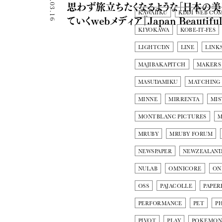
2015.03.16
思わず旅立ちたくなるような「日本の美
KAWAIIKU
KDDI WEB CO
ていくwebメディア『Japan Beautiful
KIYOKAWA
KOBE-IT-FES
LIGHTCDN
LINE
LINK
MAJIBAKAPITCH
MAKERS
MASUDAMIKU
MATCHING
MINNE
MIRRENTA
MIS
MONTBLANC PICTURES
M
MRUBY
MRUBY FORUM
NEWSPAPER
NEWZEALAN
NULAB
OMNICORE
ON
OSS
PAJACOLLE
PAPER
PERFORMANCE
PET
P
PIVOT
PLAY
POKEMO