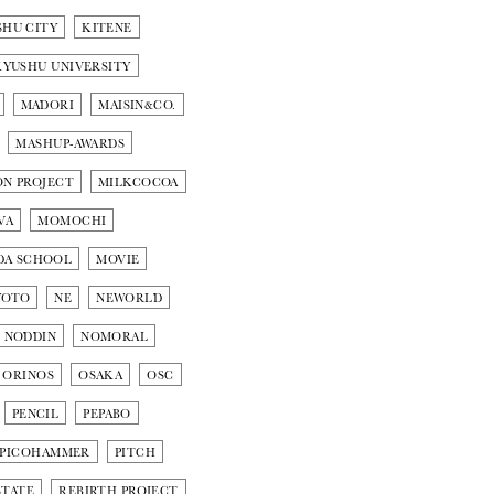
SHU CITY
KITENE
KYUSHU UNIVERSITY
MADORI
MAISIN&CO.
MASHUP-AWARDS
ON PROJECT
MILKCOCOA
VA
MOMOCHI
DA SCHOOL
MOVIE
YOTO
NE
NEWORLD
NODDIN
NOMORAL
ORINOS
OSAKA
OSC
PENCIL
PEPABO
OPICOHAMMER
PITCH
STATE
REBIRTH PROJECT