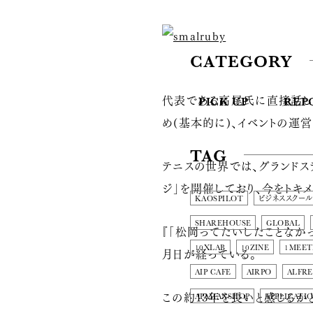
CATEGORY
代表である高尾氏に直接話し
PICK UP
REP
め(基本的に)、イベントの運
TAG
テニスの世界では、グランド
ジ」を開催しており、今をトキ
KAOSPILOT
ビジネススクール
SHAREHOUSE
GLOBAL
『「松岡ってたいしたことなか
10XLAB
10ZINE
1MEET
月日が経っている。
AIP CAFE
AIRPO
ALFRE
この約13年を長いと感じる
APAMANSHOP
APPLICATI