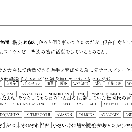
を聞く機会があり、色々と伺う事ができたのだが、現在自身とし
ORT
GIG
営とスモウルビー普及の為に活動をしているとのこと。
スラム大会にて活躍できる選手を育成する為に元テニスプレーヤ
メク錦織選手も2001年に初参加していたことは有名だ。
お菓子
バレンタイン
山笠
博多
WARAKU
GIG
明星和楽
Y
SQUASH
WARAKUGIG
NOKOISLAND
PWC
WARAKUSUMMIT
C
ったよね」そうなってもらわないと困る』と語っていた松岡氏の
ING
2 HOURS HACKING
3D
4DO
ACE
ACT
ADTECH
AFT
DOJENKINS
ALTERBOOTH
AMAZON
AMERICA
ANALOGIX
AN
かどうかは人それぞれだが、小さい時に場や機会があったからこ
ON
AR
ARATANA
ART
ASIA
ATELIER
AUCKLAND
AWABAR