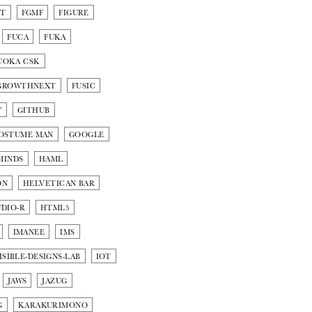
NT
FGMF
FIGURE
FUCA
FUKA
UOKA CSK
GROWTHNEXT
FUSIC
Y
GITHUB
OSTUME MAN
GOOGLE
MINDS
HAML
ON
HELVETICAN BAR
DIO-R
HTML5
IMANEE
IMS
ISIBLE-DESIGNS-LAB
IOT
JAWS
JAZUG
G
KARAKURIMONO