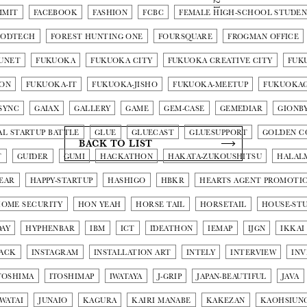
MMIT
FACEBOOK
FASHION
FCBC
FEMALE HIGH-SCHOOL STUDE
OODTECH
FOREST HUNTING ONE
FOURSQUARE
FROGMAN OFFICE
UNET
FUKUOKA
FUKUOKA CITY
FUKUOKA CREATIVE CITY
FUK
ION
FUKUOKA-IT
FUKUOKA-JISHO
FUKUOKA-MEETUP
FUKUOKA
SYNC
GAIAX
GALLERY
GAME
GEM-CASE
GEMEDIAR
GIONB
L STARTUP BATTLE
GLUE
GLUECAST
GLUESUPPORT
GOLDEN C
BACK TO LIST
T
GUIDER
GUMI
HACKATHON
HAKATA-ZUKOUSHITSU
HALAL
YEAR
HAPPY-STARTUP
HASHIGO
HBKR
HEARTS AGENT PROMOTI
OME SECURITY
HON YEAH
HORSE TAIL
HORSETAIL
HOUSE-STU
AY
HYPHENBAR
IBM
ICT
IDEATHON
IEMAP
IJGN
IKKAI
ACK
INSTAGRAM
INSTALLATION ART
INTELY
INTERVIEW
INV
TOSHIMA
ITOSHIMAP
IWATAYA
J-GRIP
JAPAN-BEAUTIFUL
JAVA
 WATAI
JUNAIO
KAGURA
KAIRI MANABE
KAKEZAN
KAOHSIUN