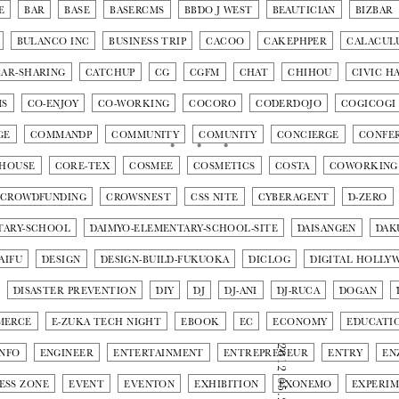
E
BAR
BASE
BASERCMS
BBDO J WEST
BEAUTICIAN
BIZBAR
BULANCO INC
BUSINESS TRIP
CACOO
CAKEPHPER
CALACUL
CAR-SHARING
CATCHUP
CG
CGFM
CHAT
CHIHOU
CIVIC H
MS
CO-ENJOY
CO-WORKING
COCORO
CODERDOJO
COGICOGI
GE
COMMANDP
COMMUNITY
COMUNITY
CONCIERGE
CONFE
 HOUSE
CORE-TEX
COSMEE
COSMETICS
COSTA
COWORKING
CROWDFUNDING
CROWSNEST
CSS NITE
CYBERAGENT
D-ZERO
TARY-SCHOOL
DAIMYO-ELEMENTARY-SCHOOL-SITE
DAISANGEN
DAK
AIFU
DESIGN
DESIGN-BUILD-FUKUOKA
DICLOG
DIGITAL HOLLY
DISASTER PREVENTION
DIY
DJ
DJ-ANI
DJ-RUCA
DOGAN
MERCE
E-ZUKA TECH NIGHT
EBOOK
EC
ECONOMY
EDUCATI
2012.05.21
INFO
ENGINEER
ENTERTAINMENT
ENTREPRENEUR
ENTRY
EN
ESS ZONE
EVENT
EVENTON
EXHIBITION
EXONEMO
EXPERI