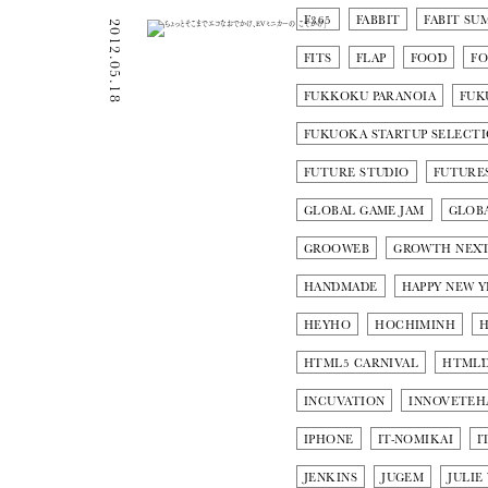
F365
FABBIT
FABIT SU
2012.05.18
FITS
FLAP
FOOD
F
FUKKOKU PARANOIA
FUK
FUKUOKA STARTUP SELECT
FUTURE STUDIO
FUTURE
GLOBAL GAME JAM
GLOBA
GROOWEB
GROWTH NEX
HANDMADE
HAPPY NEW 
HEYHO
HOCHIMINH
H
HTML5 CARNIVAL
HTMLD
INCUVATION
INNOVETEH
IPHONE
IT-NOMIKAI
I
JENKINS
JUGEM
JULIE