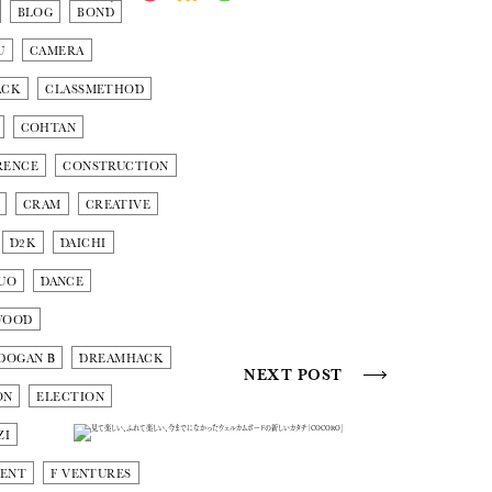
BLOG
BOND
U
CAMERA
ACK
CLASSMETHOD
COHTAN
RENCE
CONSTRUCTION
CRAM
CREATIVE
D2K
DAICHI
UO
DANCE
WOOD
DOGAN Β
DREAMHACK
NEXT POST
ON
ELECTION
ZI
MENT
F VENTURES