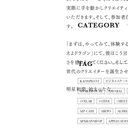
実際に手を動かしクリエイティ
いただきます。そして、参加者
CATEGORY
す。
「まずは、やってみて、体験す
えよドラゴン」にて、彼はこう言い
さを感じとってください。そし
TAG
世代のクリエイターを誕生させ
KAOSPILOT
ビジネススクール
明星和楽、始まったな。
SHAREHOUSE
GLOBAL
10XLAB
10ZINE
1MEET
AIP CAFE
AIRPO
ALFRE
APAMANSHOP
APPLICATI