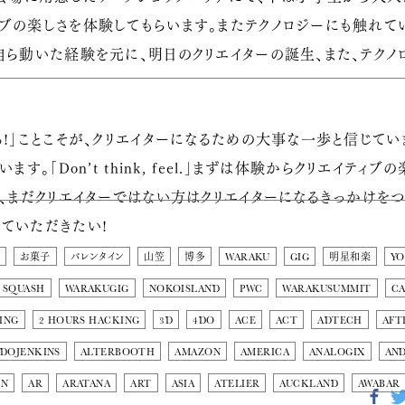
ブの楽しさを体験してもらいます。またテクノロジーにも触れて
自ら動いた経験を元に、明日のクリエイターの誕生、また、テク
る!」ことこそが、クリエイターになるための大事な一歩と信じてい
ます。「Don’t think, feel.」まずは体験からクリエイティ
て、まだクリエイターではない方はクリエイターになるきっかけを
ていただきたい!
お菓子
バレンタイン
山笠
博多
WARAKU
GIG
明星和楽
Y
SQUASH
WARAKUGIG
NOKOISLAND
PWC
WARAKUSUMMIT
C
ING
2 HOURS HACKING
3D
4DO
ACE
ACT
ADTECH
AFT
DOJENKINS
ALTERBOOTH
AMAZON
AMERICA
ANALOGIX
AN
ON
AR
ARATANA
ART
ASIA
ATELIER
AUCKLAND
AWABAR