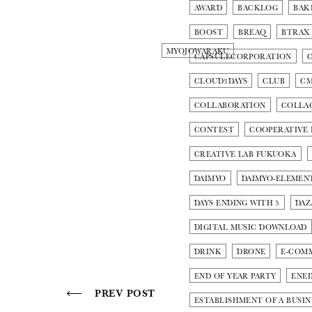
AWARD
BACKLOG
BAK
BOOST
BREAQ
BTRAX
MYOJOWARAKU
CAPSULECORPORATION
CLOUD3DAYS
CLUB
C
COLLABORATION
COLLA
CONTEST
COOPERATIVE
CREATIVE LAB FUKUOKA
DAIMYO
DAIMYO-ELEMEN
DAYS ENDING WITH 5
DAZ
DIGITAL MUSIC DOWNLOAD
DRINK
DRONE
E-COM
END OF YEAR PARTY
ENE
PREV POST
ESTABLISHMENT OF A BUSIN