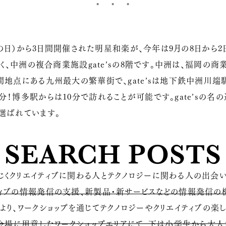
キーの日）から3日間開催された明星和楽が、今年は9月の8日から
じく、中洲の複合商業施設gate’sの8階です。中洲は、福岡の
間地点にある九州最大の繁華街で、gate’sは地下鉄中洲川端
分！博多駅からは10分で訪れることが可能です。gate’sの名
選ばれています。
SEARCH POSTS
くクリエイティブに関わる人とテクノロジーに関わる人の出会い
ティブの情報発信の支援、新製品・新サービスなどの情報発信の
より、ワークショップを通じてテクノロジーやクリエイティブの楽
、会場に用意したワークショップエリアにて、下は小学生から大人