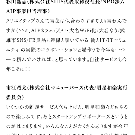
杉山隆志（株式会社SIIIS代表取締役社長/NPO法人
AIP事業担当理事）
クリエイティブなんて言葉は似合わなすぎてよぅ言わんで
すが(^^ゞ、AIPカフェ/天神・大名WiFi化/大名なう/武
雄市SNS/FB良品と連綿と続いている 街とIT/ITコミュ
ニティ の実際のコラボレーションと場作りを今年も一つ
一つ積んでいければ、と思っています。自社サービスも今
年こそは！！
市江竜太（株式会社マニューバーズ代表/明星和楽実行
委員会）
いくつかの新規サービス立ち上げと、明星和楽などもやる
ので楽しみです。あとスタートアップサポーターズというも
のがはじまります。いろんなことがたくさんありますが今年