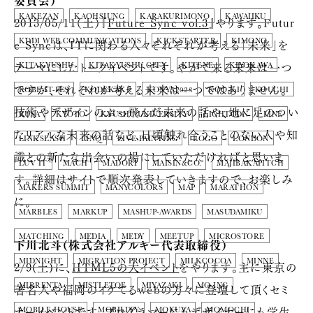
委員会）
KAKEZAN
KAOHSIUNG
KARAKURIMONO
KAWAIIKU
2013/05/11（土）『
Future Sync vol.3
』やります。Futur
e Syncは、ITに関わる人々それぞれが考える「未来」を
KDDI WEB COMMUNICATIONS
KICKSTARTER
KIMONO
テーマにしたトークイベントです。やがて来る未来は一つ
KITAKYUSHU
KITAKYUSHU CITY
KITENE
KIYOKAWA
ですが、それぞれが考える未来は一つではありません。
KOBE-IT-FES
KODEKAKE
KONYA2023
KOO-KI
KOUCHI
技術やデザインのぶっ飛んだ未来の話や、地に足のつい
KUSA
KYOTO
KYUSHU UNIVERSITY
LIGHTCDN
LINE
たリアルな未来の話など、日頃触れ合うことのない人や知
LINKSLASH
LINQ
LIVE PAINTING
LOGO
LONDON
識との新たな出会いの場にしていただければと思いま
LUV IT
MACH
MADORI
MAISIN&CO.
MAJIBAKAPITCH
す。詳細はサイトで順次発表していきますので、お楽しみ
MAKERS SUMMIT
MANYCOLORS
MAP
MARATHON
に。
MARBLES
MARKUP
MASHUP-AWARDS
MASUDAMIKU
MATCHING
MEDIA
MEDY
MEETUP
MICROSTORE
下川北斗（株式会社アルキー代表取締役）
MIDNIGHT
MIGRATION PROJECT
MILKCOCOA
MINNE
2/9(土)に、
HTML5の大イベント
をやります。主に東京の
著名人や福岡のイケてるwebの方々に登壇して頂くセミ
MIRRENTA
MISTLETOE
MIYAZAKI
MO-INC
ナーイベントです。プログラマーにもデザイナーにも学生
MOBILE HOUSE
MOBILITY
MOKUVA
MOMOCHI