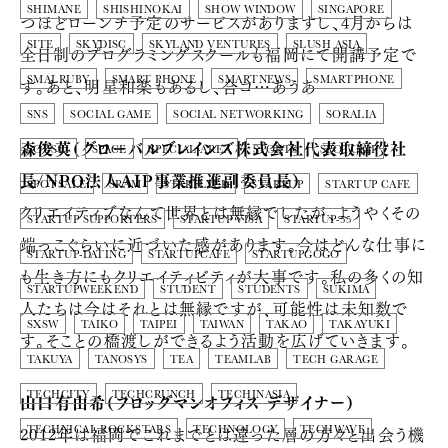
SHIMANE
SHISHINOKAI
SHOW WINDOW
SINGAPORE
つほどローンチ予定のサービスがありますし、4月からは
SITE
SKYDISC
SKYLAND VENTURES
SLUSH ASIA
全日制のプログラミングスクールも福岡にて開講予定で
す。あと、明星和楽もあるし、合コ…あうあ
SMALRUBY
SMART PHONE
SMARTNEWS
SMARTPHONE
SNS
SOCIAL GAME
SOCIAL NETWORKING
SORALIA
森俊英（グローバルブレインズ株式会社代表取締役社
SOUSEI
SPACE
SPECIAL-AREA
SPORTS
SPOTCLIP
長/NPO法人AIP事業推進副委員長）
SPOTSALE
SRAM
STARFLYER
STARTUP
STARTUP CAFE
クリエイティブなんて世界とは無縁でしたが、ようやくその
STARTUP SUPPORTERS
STARTUP VISA
STARTUP-55
端っこぐらいに近づいた感があります。今はどんな仕事に
STARTUP-DATING
STARTUPCAFE
STARTUPGOGO
も生き方にもクリエイティビティが大事です。私の多くの知
STARTUPWEEKEND
STUDENT
STUDENTS
SUKIMA
人たちは今はそれとは無縁ですが、可能性は未知数で
SXSW
TAIKO
TAIPEI
TAIWAN
TAKAO
TAKAYUKI
す。そことの橋渡しができるよう活動を広げていきます。
TAKUYA
TANOSYS
TEA
TEAMLAB
TECH GARAGE
TECHCITY
TECHCRUNCH
TECHINASIA
山口有由希（フロッグマンオフィス デザイナー）
2012年は福岡でこれまでとは違った層の方々と出会う機
TECHNICAL ROCKSTARS
TECHNOLOGY
TECHWAVE