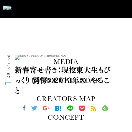
2013.01.07
MEDIA
新春寄せ書き：現役東大生もび
っくり 驚愕の2013年の「やるこ
EVENT CALENDAR
と」
CREATORS MAP
CONCEPT