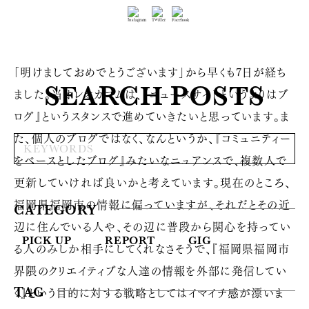
「明けましておめでとうございます」から早くも7日が経ち
SEARCH POSTS
ました。当オレオカコムは、『ニュースサイトというよりはブ
ログ』というスタンスで進めていきたいと思っています。ま
た、個人のブログではなく、なんというか、『コミュニティー
をベースとしたブログ』みたいなニュアンスで、複数人で
更新していければ良いかと考えています。現在のところ、
福岡県福岡市の情報に偏っていますが、それだとその近
CATEGORY
辺に住んでいる人や、その辺に普段から関心を持ってい
PICK UP
REPORT
GIG
る人のみしか相手にしてくれなさそうで、『福岡県福岡市
界隈のクリエイティブな人達の情報を外部に発信してい
く』という目的に対する戦略としてはイマイチ感が漂いま
TAG