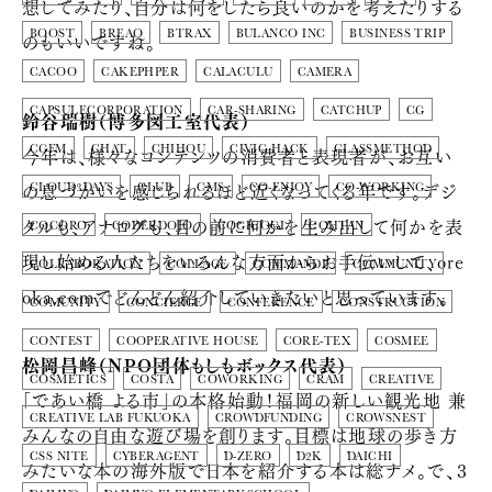
想してみたり、自分は何をしたら良いのかを考えたりする
BOOST
BREAQ
BTRAX
BULANCO INC
BUSINESS TRIP
のもいいですね。
CACOO
CAKEPHPER
CALACULU
CAMERA
CAPSULECORPORATION
CAR-SHARING
CATCHUP
CG
鈴谷瑞樹（博多図工室代表）
今年は、様々なコンテンツの消費者と表現者が、お互い
CGFM
CHAT
CHIHOU
CIVIC HACK
CLASSMETHOD
の息づかいを感じられるほど近くなってくる年です。デジ
CLOUD3DAYS
CLUB
CMS
CO-ENJOY
CO-WORKING
タルも、アナログも、目の前に何かを生み出して何かを表
COCORO
CODERDOJO
COGICOGI
COHTAN
現し始める人たちをいろんな方面からお手伝いして、ore
COLLABORATION
COLLAGE
COMMANDP
COMMUNITY
oka.comでどんどん紹介していきたいと思っています。
COMUNITY
CONCIERGE
CONFERENCE
CONSTRUCTION
CONTEST
COOPERATIVE HOUSE
CORE-TEX
COSMEE
松岡昌峰（NPO団体もしもボックス代表）
COSMETICS
COSTA
COWORKING
CRAM
CREATIVE
「であい橋 よる市」の本格始動！福岡の新しい観光地 兼
CREATIVE LAB FUKUOKA
CROWDFUNDING
CROWSNEST
みんなの自由な遊び場を創ります。目標は地球の歩き方
CSS NITE
CYBERAGENT
D-ZERO
D2K
DAICHI
みたいな本の海外版で日本を紹介する本は総ナメ。で、３