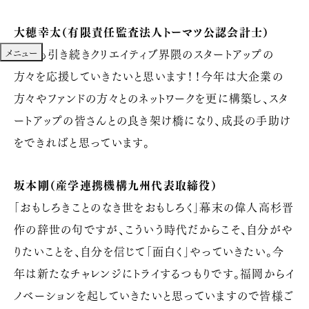
大穂幸太（有限責任監査法人トーマツ公認会計士）
メニュー
今年も引き続きクリエイティブ界隈のスタートアップの
方々を応援していきたいと思います！！今年は大企業の
方々やファンドの方々とのネットワークを更に構築し、スタ
ートアップの皆さんとの良き架け橋になり、成長の手助け
をできればと思っています。
坂本剛（産学連携機構九州代表取締役）
「おもしろきことのなき世をおもしろく」幕末の偉人高杉晋
作の辞世の句ですが、こういう時代だからこそ、自分がや
りたいことを、自分を信じて「面白く」やっていきたい。今
年は新たなチャレンジにトライするつもりです。福岡からイ
ノベーションを起していきたいと思っていますので皆様ご