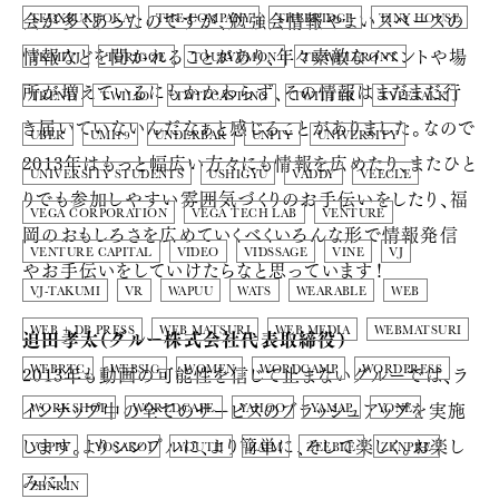
会が多くあったのですが、勉強会情報やよいスペースの
TEDXFUKUOKA
THE-COMPANY
THEBRIDGE
TINY HOUSE
情報などを聞かれることがあり、年々素敵なイベントや場
TKMIVJ
TORIGOE
TOURYUMON
TRAVELFRONT
所が増えているにもかかわらず、その情報はまだまだ行
TREND
TWILIO
TWITCASTING
TWITTER
TYPETALK
き届いていないんだなぁと感じることがありました。なので
UBER
UMI19
UNDERBAR
UNITY
UNIVERSITY
2013年はもっと幅広い方々にも情報を広めたり、またひと
UNIVERSITY STUDENTS
USHIGYU
VADDY
VEECLE
りでも参加しやすい雰囲気づくりのお手伝いをしたり、福
VEGA CORPORATION
VEGA TECH LAB
VENTURE
岡のおもしろさを広めていくべくいろんな形で情報発信
VENTURE CAPITAL
VIDEO
VIDSSAGE
VINE
VJ
やお手伝いをしていけたらなと思っています！
VJ-TAKUMI
VR
WAPUU
WATS
WEARABLE
WEB
WEB + DB PRESS
WEB MATSURI
WEB MEDIA
WEBMATSURI
迫田孝太（グルー株式会社代表取締役）
2013年も動画の可能性を信じて止まないグルーでは、ラ
WEBRTC
WEBSIG
WOMEN
WORDCAMP
WORDPRESS
インナップ中の全てのサービスのブラッシュアップを実施
WORKSHOP
WORLDCAFE
YAHOO
YAMAP
YONE
します。よりシンプルに、より簡単に、そして楽しく。お楽し
YOPPY
YOSAKOI
YOUTH
ZAIM
ZEEBLE
ZENPRE
みに！
ZENRIN