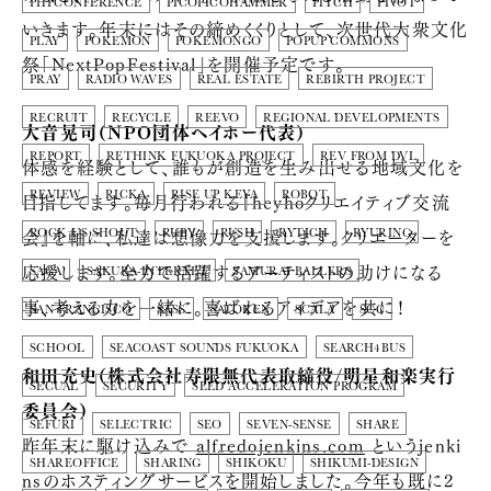
PHPCONFERENCE
PICOPICOHAMMER
PITCH
PIVOT
いきます。年末にはその締めくくりとして、次世代大衆文化
PLAY
POKEMON
POKEMONGO
POPUP COMMONS
祭「NextPopFestival」を開催予定です。
PRAY
RADIO WAVES
REAL ESTATE
REBIRTH PROJECT
RECRUIT
RECYCLE
REEVO
REGIONAL DEVELOPMENTS
大音晃司（NPO団体ヘイホー代表）
REPORT
RETHINK FUKUOKA PROJECT
REV FROM DVL
体感を経験として、誰もが創造を生み出せる地域文化を
目指してます。毎月行われる『heyhoクリエイティブ交流
REVIEW
RICKA
RISE UP KEYA
ROBOT
会』を軸に、私達は想像力を支援します。クリエーターを
ROCK US SHOUT
RUBY
RUSH
RYTICH
RYURING
応援します。全力で活躍するアーティストの助けになる
SAGA
SAKURA-INTERNET
SAMURAI BALLERS
事、考える力を一緒に。喜ばれるアイデアを共に！
SAN FRANCISCO
SASS
SATOKEN
SCALA
SCC
SCHOOL
SEACOAST SOUNDS FUKUOKA
SEARCH4BUS
和田充史（株式会社寿限無代表取締役/明星和楽実行
SECUAL
SECURITY
SEED ACCELERATION PROGRAM
委員会）
SEFURI
SELECTRIC
SEO
SEVEN-SENSE
SHARE
昨年末に駆け込みで
alfredojenkins.com
というjenki
SHAREOFFICE
SHARING
SHIKOKU
SHIKUMI-DESIGN
nsのホスティングサービスを開始しました。今年も既に2