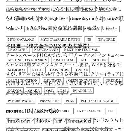
にも嬉しいコンテンツになる上に無料なので是非お越し
MONTBLANC PICTURES
MOSIMOBOX
MOSO
MOU
を！（詳細はもうすぐ）5/11のFuture Syncもよろしくお願
MOVABLE TYPE
MOVIDA JAPAN
MOVIDA SCHOOL
MOVIE
いします！（2013年、自分の製品開発も頑張ります。）
MRUBY
MRUBY FORUM
MUDADUKURI
MUSIC
MYOJO
MYOJOWARAKU
MYOJOWARAKU KYOTO
NE
NEWORLD
本田雄一（株式会社DMX代表取締役）
NEWSPAPER
NEWZEALAND
NEXT-POP-FESTIVAL
アートスペースFUCAでは、今年アーティストインキュベー
NISHINIPPON SHINBUN
NISHITETSU
NO
NODDIN
ションの2期プログラムがスタートします。WEBも好きで
NOMORAL
NULAB
OMNICORE
ONLAB
すが、リアルな場を共有できる不動産は、クリエイティブに
OPEN INOVATION
OPENDATA
OPENINNOVATION
OREOKA
活用すればもっと面白くなると思いますので、いろんな場
ができるのを楽しみにしてます。
ORINOS
OSAKA
OSC
OSS
PAJACOLLE
PAPERBOY&CO.
PBSYSTEMS
PEAR
PECHAKUCHA-NIGHT
montea(DJ/KSF代表)
PEEPING LIFE
PENCIL
PEPABO
PERFORMANCE
PET
アーティストプランニングやファッションブランドの立ち上
PHILOSOPHY
PHOTO
PHP
PHP-MATSURI
げなど、「ライフスタイル」に刺激を与える活動を行なって