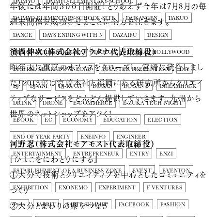
DAIMYO
DAIMYO-ELEMENTARY-SCHOOL
年後には年間３００日開催！とりあえず今年は7月8月の毎
週末開催を成功させることに全力を注ぎます。
DAIMYO-ELEMENTARY-SCHOOL-SITE
DAISANGEN
DAKUO
DANCE
DAYS ENDING WITH 5
DAZAIFU
DESIGN
濱渦伸次（株式会社アラタナ代表取締役）
DESIGN-BUILD-FUKUOKA
DICLOG
DIGITAL HOLLYWOOD
昨年末に東京のオフィスをクローズし、宮崎に統合しまし
DIGITAL MUSIC DOWNLOAD
DISASTER PREVENTION
DIY
た！2013年は宮崎本社と福岡にある研究所からクリエイ
DJ
DJ-ANI
DJ-RUCA
DOGAN
DOGAN Β
DREAMHACK
ティブなサービスをどんどん提供していきます。九州から
DRINK
DRONE
E-COMMERCE
E-ZUKA TECH NIGHT
世界のネットショップをアツく！
EBOOK
EC
ECONOMY
EDUCATION
ELECTION
END OF YEAR PARTY
ENEINFO
ENGINEER
河野忍（株式会社モアモスト代表取締役）
ENTERTAINMENT
ENTREPRENEUR
ENTRY
ENZI
『ひよこをにわとりにする』
ESTABLISHMENT OF A BUSINESS ZONE
EVENT
EVENTON
①大分で技術とクリエイティブを中心としたコミュニティを
つくり
EXHIBITION
EXONEMO
EXPERIMENT
F VENTURES
②大分とまわりの県をつなぎ
F365
FABBIT
FABIT SUMMIT
FACEBOOK
FASHION