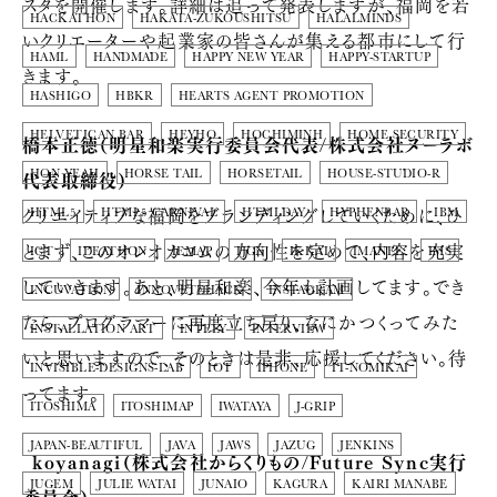
スタを開催します。詳細は追って発表しますが、福岡を若
HACKATHON
HAKATA-ZUKOUSHITSU
HALALMINDS
いクリエーターや起業家の皆さんが集える都市にして行
HAML
HANDMADE
HAPPY NEW YEAR
HAPPY-STARTUP
きます。
HASHIGO
HBKR
HEARTS AGENT PROMOTION
HELVETICAN BAR
HEYHO
HOCHIMINH
HOME SECURITY
橋本正徳（明星和楽実行委員会代表/株式会社ヌーラボ
代表取締役）
HON YEAH
HORSE TAIL
HORSETAIL
HOUSE-STUDIO-R
クリエイティブな福岡をブランディングしていくために、ひ
HTML5
HTML5 CARNIVAL
HTMLDAY
HYPHENBAR
IBM
とまず、このオレオカコムの方向性を定めて、内容を充実
ICT
IDEATHON
IEMAP
IJGN
IKKAI
IMANEE
IMS
していきます。あと、明星和楽、今年も計画してます。でき
INCUVATION
INNOVETEHACK
INSTAGRAM
たら、プログラマーに再度立ち戻り、なにかつくってみた
INSTALLATION ART
INTELY
INTERVIEW
いと思いますので、そのときは是非、応援してください。待
INVISIBLE-DESIGNS-LAB
IOT
IPHONE
IT-NOMIKAI
ってます。
ITOSHIMA
ITOSHIMAP
IWATAYA
J-GRIP
JAPAN-BEAUTIFUL
JAVA
JAWS
JAZUG
JENKINS
_koyanagi（株式会社からくりもの/Future Sync実行
JUGEM
JULIE WATAI
JUNAIO
KAGURA
KAIRI MANABE