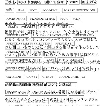
③まわりのみなさんと一緒に自分のヤレルコト底上げを
FCBC
FEMALE HIGH-SCHOOL STUDENT
FGMF
FIGURE
する！
FITS
FLAP
FOOD
FOODTECH
FOREST HUNTING ONE
FOURSQUARE
FROGMAN OFFICE
FUCA
FUKA
中島賢一（福岡県商工部商工政策課）
FUKKOKU PARANOIA
FUKUNET
FUKUOKA
福岡県では、福岡をシリコンバレー的な土地にするので
FUKUOKA CITY
FUKUOKA CREATIVE CITY
FUKUOKA CSK
はなく、東京でもシリコンバレーでもない、人が協調しな
FUKUOKA STARTUP SELECTION
FUKUOKA-IT
がら面白いものを元気に創出する生態系を作ろうとして
FUKUOKA-JISHO
FUKUOKA-MEETUP
います。隠れた才能を世に放つための事業「福岡ビジネ
FUKUOKAGROWTHNEXT
FUSIC
FUTURE STUDIO
ス・デジタル・コンテンツ賞」を中心に、福岡県という行政
のイメージを逸脱した楽しいことをやっていきたいです！
FUTURESYNC
GAIAX
GALLERY
GAME
GEM-CASE
GEMEDIAR
GIONBY
GITHUB
GLOBAL GAME JAM
高島収（福岡市国際経済コンテンツ部）
GLOBAL STARTUP BATTLE
GLUE
GLUECAST
「コンテンツ・クリエイティブなら福岡」という都市ブランド
GLUESUPPORT
GOLDEN COSTUME MAN
GOOGLE
を定着させたく、いよいよこの３月２３日にコンテンツフェ
GROOWEB
GROWTH NEXT
GUIDER
GUMI