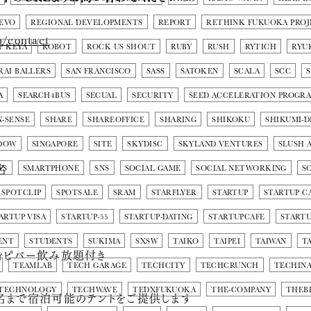
EVO
REGIONAL DEVELOPMENTS
REPORT
RETHINK FUKUOKA PROJ
p/contact
P KEYA
ROBOT
ROCK US SHOUT
RUBY
RUSH
RYTICH
RYU
RAI BALLERS
SAN FRANCISCO
SASS
SATOKEN
SCALA
SCC
A
SEARCH4BUS
SECUAL
SECURITY
SEED ACCELERATION PROGR
N-SENSE
SHARE
SHAREOFFICE
SHARING
SHIKOKU
SHIKUMI-D
DOW
SINGAPORE
SITE
SKYDISC
SKYLAND VENTURES
SLUSH A
名
WS
SMARTPHONE
SNS
SOCIAL GAME
SOCIAL NETWORKING
S
SPOTCLIP
SPOTSALE
SRAM
STARFLYER
STARTUP
STARTUP C
名
ARTUP VISA
STARTUP-55
STARTUP-DATING
STARTUPCAFE
START
ENT
STUDENTS
SUKIMA
SXSW
TAIKO
TAIPEI
TAIWAN
T
ィピバー飲み放題付き
TEAMLAB
TECH GARAGE
TECHCITY
TECHCRUNCH
TECHINA
TECHNOLOGY
TECHWAVE
TEDXFUKUOKA
THE-COMPANY
THEB
名まで宿泊可能のテントをご提供します