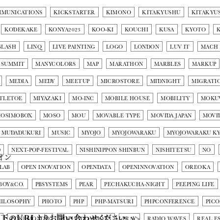
MMUNICATIONS
KICKSTARTER
KIMONO
KITAKYUSHU
KITAKYU
KODEKAKE
KONYA2023
KOO-KI
KOUCHI
KUSA
KYOTO
1
SLASH
LINQ
LIVE PAINTING
LOGO
LONDON
LUV IT
MACH
 SUMMIT
MANYCOLORS
MAP
MARATHON
MARBLES
MARKUP
MEDIA
MEDY
MEETUP
MICROSTORE
MIDNIGHT
MIGRATI
TLETOE
MIYAZAKI
MO-INC
MOBILE HOUSE
MOBILITY
MOKU
OSIMOBOX
MOSO
MOU
MOVABLE TYPE
MOVIDA JAPAN
MOVI
MUDADUKURI
MUSIC
MYOJO
MYOJOWARAKU
MYOJOWARAKU K
D
NEXT-POP-FESTIVAL
NISHINIPPON SHINBUN
NISHITETSU
NO
オン
LAB
OPEN INOVATION
OPENDATA
OPENINNOVATION
OREOKA
BOY&CO.
PBSYSTEMS
PEAR
PECHAKUCHA-NIGHT
PEEPING LIFE
HILOSOPHY
PHOTO
PHP
PHP-MATSURI
PHPCONFERENCE
PIC
下のURLよりお問い合わせください >>
N
POKEMONGO
POPUP COMMONS
PRAY
RADIO WAVES
REAL E