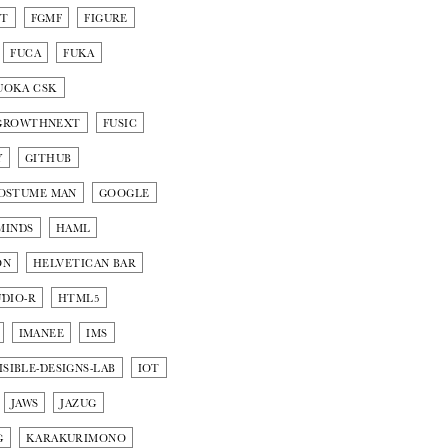
NT
FGMF
FIGURE
FUCA
FUKA
UOKA CSK
GROWTHNEXT
FUSIC
Y
GITHUB
OSTUME MAN
GOOGLE
MINDS
HAML
ON
HELVETICAN BAR
DIO-R
HTML5
IMANEE
IMS
ISIBLE-DESIGNS-LAB
IOT
JAWS
JAZUG
G
KARAKURIMONO