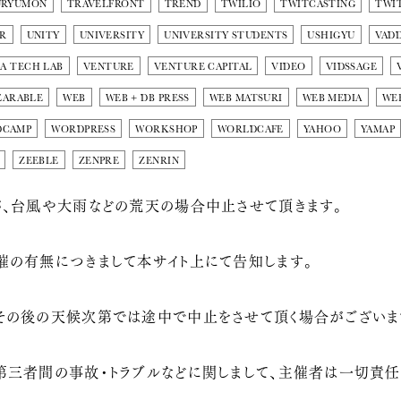
URYUMON
TRAVELFRONT
TREND
TWILIO
TWITCASTING
TWI
R
UNITY
UNIVERSITY
UNIVERSITY STUDENTS
USHIGYU
VAD
A TECH LAB
VENTURE
VENTURE CAPITAL
VIDEO
VIDSSAGE
EARABLE
WEB
WEB + DB PRESS
WEB MATSURI
WEB MEDIA
WE
DCAMP
WORDPRESS
WORKSHOP
WORLDCAFE
YAHOO
YAMAP
ZEEBLE
ZENPRE
ZENRIN
が、台風や大雨などの荒天の場合中止させて頂きます。
催の有無につきまして本サイト上にて告知します。
その後の天候次第では途中で中止をさせて頂く場合がございま
第三者間の事故・トラブルなどに関しまして、主催者は一切責任