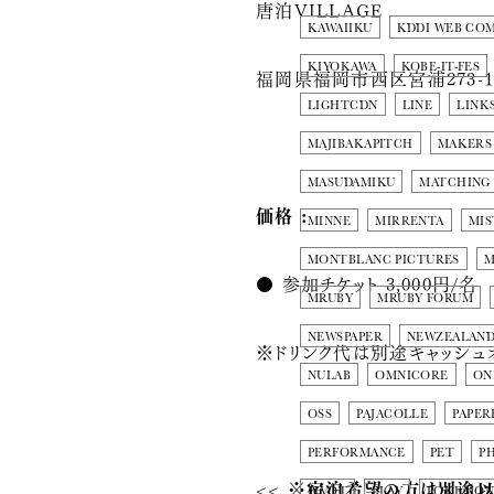
唐泊VILLAGE
KAWAIIKU
KDDI WEB CO
KIYOKAWA
KOBE-IT-FES
福岡県福岡市西区宮浦273-
LIGHTCDN
LINE
LINK
MAJIBAKAPITCH
MAKERS
MASUDAMIKU
MATCHING
価格 :
MINNE
MIRRENTA
MIS
MONTBLANC PICTURES
M
● 参加チケット 3,000円/名
MRUBY
MRUBY FORUM
NEWSPAPER
NEWZEALAN
※ドリンク代は別途キャッシュ
NULAB
OMNICORE
ON
OSS
PAJACOLLE
PAPER
PERFORMANCE
PET
P
<< ※宿泊希望の方は別途以
PIVOT
PLAY
POKEMO