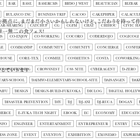
E
BAR
BASE
BASERCMS
BBDO J WEST
BEAUTICIAN
BIZBAR
BULANCO INC
BUSINESS TRIP
CACOO
CAKEPHPER
CALACUL
を拠点に、まだまだ小さいかもしれないけど、こだわりを持って
CAR-SHARING
CATCHUP
CG
CGFM
CHAT
CHIHOU
CIVIC H
唯一無二の食フェス!
MS
CO-ENJOY
CO-WORKING
COCORO
CODERDOJO
COGICOGI
GE
COMMANDP
COMMUNITY
COMUNITY
CONCIERGE
CONFE
 HOUSE
CORE-TEX
COSMEE
COSMETICS
COSTA
COWORKING
していきます
CROWDFUNDING
CROWSNEST
CSS NITE
CYBERAGENT
D-ZERO
TARY-SCHOOL
DAIMYO-ELEMENTARY-SCHOOL-SITE
DAISANGEN
DAK
AIFU
DESIGN
DESIGN-BUILD-FUKUOKA
DICLOG
DIGITAL HOLLY
DISASTER PREVENTION
DIY
DJ
DJ-ANI
DJ-RUCA
DOGAN
MERCE
E-ZUKA TECH NIGHT
EBOOK
EC
ECONOMY
EDUCATI
INFO
ENGINEER
ENTERTAINMENT
ENTREPRENEUR
ENTRY
EN
ESS ZONE
EVENT
EVENTON
EXHIBITION
EXONEMO
EXPERI