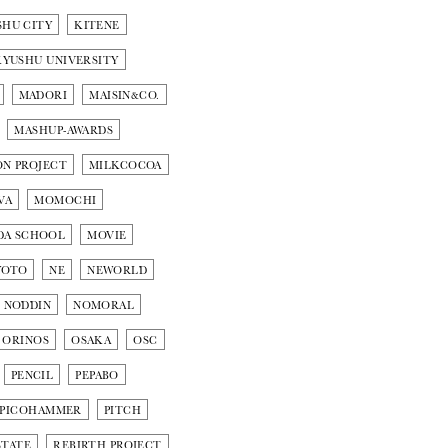
SHU CITY
KITENE
KYUSHU UNIVERSITY
MADORI
MAISIN&CO.
MASHUP-AWARDS
ON PROJECT
MILKCOCOA
VA
MOMOCHI
DA SCHOOL
MOVIE
YOTO
NE
NEWORLD
NODDIN
NOMORAL
ORINOS
OSAKA
OSC
PENCIL
PEPABO
OPICOHAMMER
PITCH
STATE
REBIRTH PROJECT