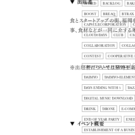
▼ 出店者
AWARD
BACKLOG
BAK
BOOST
BREAQ
BTRAX
食とスタートアップの街、福岡
CAPSULECORPORATION
事、食材などが一同に介する
CLOUD3DAYS
CLUB
C
COLLABORATION
COLLA
CONTEST
COOPERATIVE
※出店者については随時更新
CREATIVE LAB FUKUOKA
DAIMYO
DAIMYO-ELEMEN
DAYS ENDING WITH 5
DAZ
DIGITAL MUSIC DOWNLOAD
DRINK
DRONE
E-COM
END OF YEAR PARTY
ENE
▼ イベント概要
ESTABLISHMENT OF A BUSIN