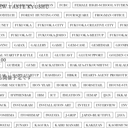
NEW TASTE KYUSHU
MMIT
FACEBOOK
FASHION
FCBC
FEMALE HIGH-SCHOOL STUDE
OODTECH
FOREST HUNTING ONE
FOURSQUARE
FROGMAN OFFICE
UNET
FUKUOKA
FUKUOKA CITY
FUKUOKA CREATIVE CITY
FUK
ION
FUKUOKA-IT
FUKUOKA-JISHO
FUKUOKA-MEETUP
FUKUOKA
SYNC
GAIAX
GALLERY
GAME
GEM-CASE
GEMEDIAR
GIONB
L STARTUP BATTLE
GLUE
GLUECAST
GLUESUPPORT
GOLDEN C
:00
T
GUIDER
GUMI
HACKATHON
HAKATA-ZUKOUSHITSU
HALAL
YEAR
HAPPY-STARTUP
HASHIGO
HBKR
HEARTS AGENT PROMOTI
も開催予定です
OME SECURITY
HON YEAH
HORSE TAIL
HORSETAIL
HOUSE-STU
AY
HYPHENBAR
IBM
ICT
IDEATHON
IEMAP
IJGN
IKKAI
ACK
INSTAGRAM
INSTALLATION ART
INTELY
INTERVIEW
INV
TOSHIMA
ITOSHIMAP
IWATAYA
J-GRIP
JAPAN-BEAUTIFUL
JAVA
 WATAI
JUNAIO
KAGURA
KAIRI MANABE
KAKEZAN
KAOHSIUN