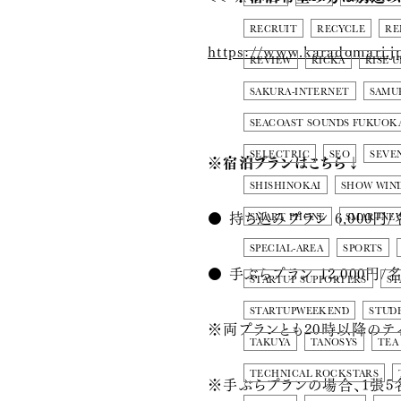
RECRUIT
RECYCLE
RE
https://www.karadomari.j
REVIEW
RICKA
RISE U
SAKURA-INTERNET
SAMU
SEACOAST SOUNDS FUKUOK
SELECTRIC
SEO
SEVE
※宿泊プランはこちら↓
SHISHINOKAI
SHOW WIN
● 持ち込みプラン 6,000円/
SMART PHONE
SMARTNE
SPECIAL-AREA
SPORTS
● 手ぶらプラン 12,000円/
STARTUP SUPPORTERS
ST
STARTUPWEEKEND
STUD
※両プランとも20時以降のテ
TAKUYA
TANOSYS
TEA
TECHNICAL ROCKSTARS
※手ぶらプランの場合、1張5