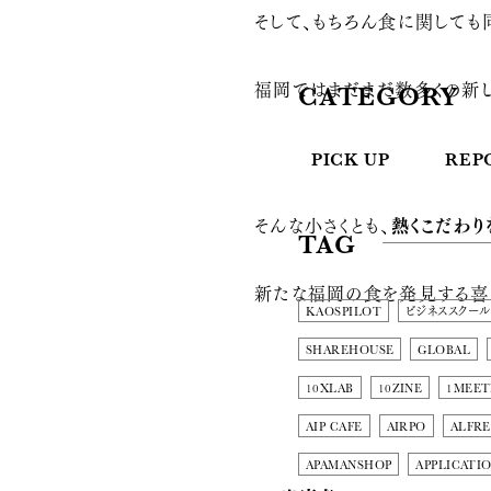
そして、もちろん食に関しても
福岡ではまだまだ数多くの新
CATEGORY
PICK UP
REP
そんな小さくとも、
熱くこだわり
TAG
新たな福岡の食を発見する喜
KAOSPILOT
ビジネススクール
SHAREHOUSE
GLOBAL
10XLAB
10ZINE
1MEET
AIP CAFE
AIRPO
ALFRE
APAMANSHOP
APPLICATI