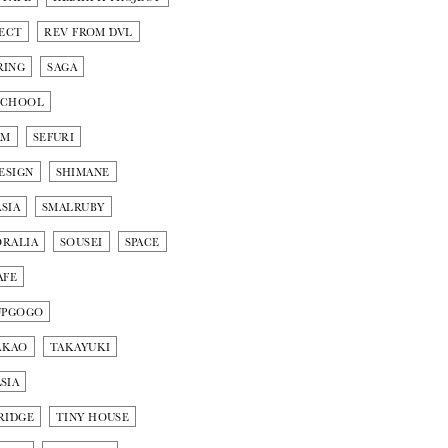
ECT
REV FROM DVL
RING
SAGA
SCHOOL
AM
SEFURI
ESIGN
SHIMANE
SIA
SMALRUBY
ORALIA
SOUSEI
SPACE
AFE
UPGOGO
AKAO
TAKAYUKI
SIA
RIDGE
TINY HOUSE