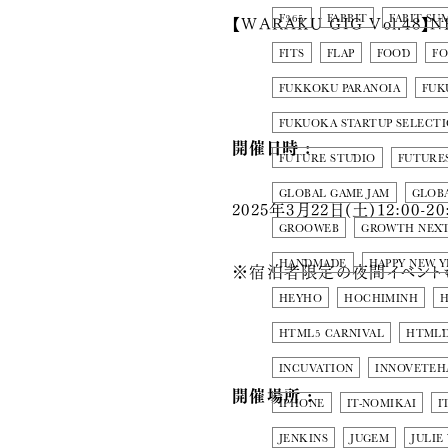
【WARAKU GIG Vol.48】
F365
FABBIT
FABIT SU
FITS
FLAP
FOOD
F
FUKKOKU PARANOIA
FUK
FUKUOKA STARTUP SELECT
開催日時 :
FUTURE STUDIO
FUTURE
GLOBAL GAME JAM
GLOBA
2025年3月22日(土)12:00-20
GROOWEB
GROWTH NEX
HANDMADE
HAPPY NEW 
※宿泊者限定の夜間イベント
HEYHO
HOCHIMINH
H
HTML5 CARNIVAL
HTMLD
INCUVATION
INNOVETEH
開催場所 :
IPHONE
IT-NOMIKAI
I
JENKINS
JUGEM
JULIE