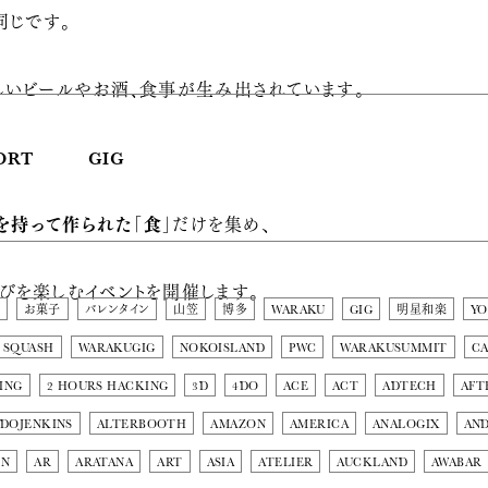
同じです。
しいビールやお酒、食事が生み出されています。
ORT
GIG
を持って作られた「食」
だけを集め、
びを楽しむイベントを開催します。
お菓子
バレンタイン
山笠
博多
WARAKU
GIG
明星和楽
Y
SQUASH
WARAKUGIG
NOKOISLAND
PWC
WARAKUSUMMIT
C
ING
2 HOURS HACKING
3D
4DO
ACE
ACT
ADTECH
AFT
DOJENKINS
ALTERBOOTH
AMAZON
AMERICA
ANALOGIX
AN
ON
AR
ARATANA
ART
ASIA
ATELIER
AUCKLAND
AWABAR