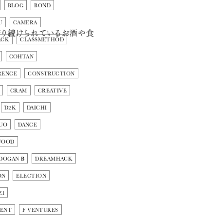
BLOG
BOND
U
CAMERA
作り続けられているお酒や食
ACK
CLASSMETHOD
COHTAN
RENCE
CONSTRUCTION
CRAM
CREATIVE
D2K
DAICHI
UO
DANCE
WOOD
DOGAN Β
DREAMHACK
ON
ELECTION
ZI
MENT
F VENTURES