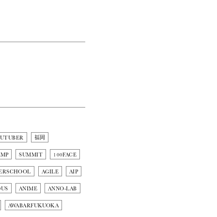
OUTUBER
福岡
AMP
SUMMIT
100FACE
ERSCHOOL
AGILE
AIP
DUS
ANIME
ANNO-LAB
AWABARFUKUOKA