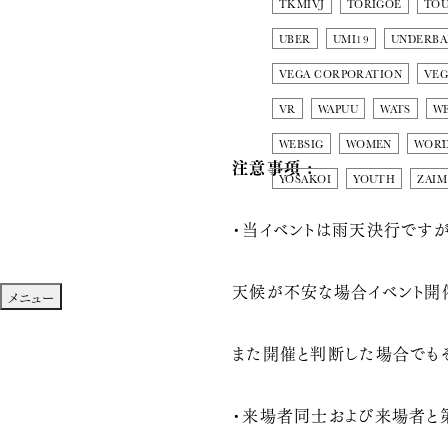
TKMIVJ
TORIGOE
TO
UBER
UMI19
UNDERBA
VEGA CORPORATION
VEG
VR
WAPUU
WATS
W
WEBSIG
WOMEN
WOR
注意事項 :
YOSAKOI
YOUTH
ZAIM
・当イベントは雨天決行です
天候が不安な場合イベント開
メニュー
また開催と判断した場合でも
・来場者同士および来場者と