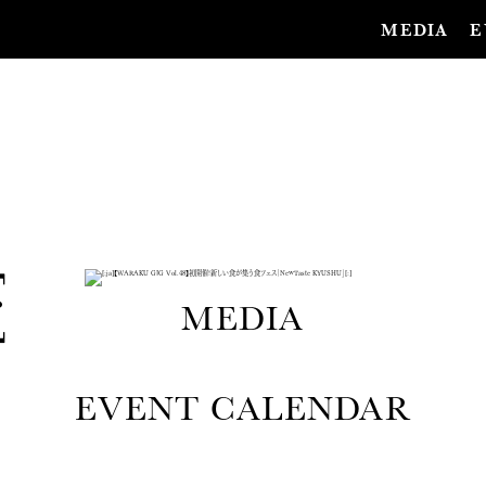
MEDIA
E
[
:
j
a
]
【
W
A
R
A
K
U
G
I
G
V
o
l
.
4
8
】
初
開
催
!
新
し
い
食
が
集
う
食
フ
ェ
ス
「
N
e
w
T
a
s
t
e
K
Y
U
S
H
U
」
[
:
MEDIA
EVENT CALENDAR