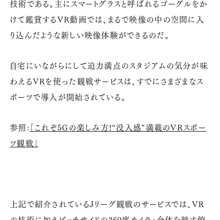
技術である。主にスマートグラスと呼ばれるゴーグルをか
けて鑑賞する
VR
動画では、まるで映像の中の空間に入
り込んだような新しい映像体験ができるのだ。
自宅にいながらにして迫力満点のスタジアムの気分が味
わえる
VR
を使った観戦サービスは、すでにさまざまなス
ポーツで導入が開始されている。
参照:
「これぞ
5G
の楽しみ方!“没入感”満載の
VR
スポー
ツ観戦」
上記で紹介されている
J
リーグ観戦のサービスでは、
VR
の技術に加えピッチサイドの
360
度カメラ・全体を映す俯