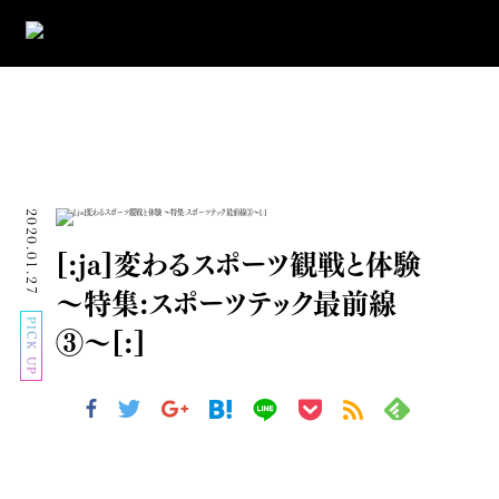
2020.01.27
[:ja]変わるスポーツ観戦と体験
〜特集:スポーツテック最前線
PICK UP
③〜[:]