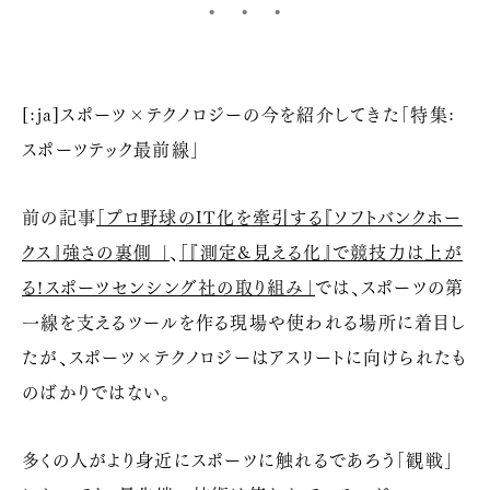
[:ja]スポーツ×テクノロジーの今を紹介してきた「特集:
スポーツテック最前線」
前の記事
「プロ野球の
IT
化を牽引する『ソフトバンクホー
クス』強さの裏側
」
、
「『測定
&
見える化』で競技力は上が
る
!
スポーツセンシング社の取り組み」
では、スポーツの第
一線を支えるツールを作る現場や使われる場所に着目し
たが、スポーツ×テクノロジーはアスリートに向けられたも
のばかりではない。
多くの人がより身近にスポーツに触れるであろう「観戦」