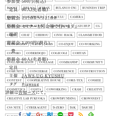
参加費
500円(税込)
定員
90人(先着順)
BOOST
BREAQ
BTRAX
BULANCO INC
BUSINESS TRIP
懇親会
２１：００～２２：００
CACOO
CAKEPHPER
CALACULU
CAMERA
懇親会
セミナーと同会場で行います。
CAPSULECORPORATION
CAR-SHARING
CATCHUP
CG
場所
CGFM
CHAT
CHIHOU
CIVIC HACK
CLASSMETHOD
懇親会
1,000円(税込)
CLOUD3DAYS
CLUB
CMS
CO-ENJOY
CO-WORKING
費
COCORO
CODERDOJO
COGICOGI
COHTAN
懇親会
60人(先着順)
COLLABORATION
COLLAGE
COMMANDP
COMMUNITY
定員
COMUNITY
CONCIERGE
CONFERENCE
CONSTRUCTION
主催
JAWS-UG-KYUSHU
CONTEST
COOPERATIVE HOUSE
CORE-TEX
COSMEE
タグ
#jawsug
COSMETICS
COSTA
COWORKING
CRAM
CREATIVE
詳細は
告知ーズ
にて。
CREATIVE LAB FUKUOKA
CROWDFUNDING
CROWSNEST
CSS NITE
CYBERAGENT
D-ZERO
D2K
DAICHI