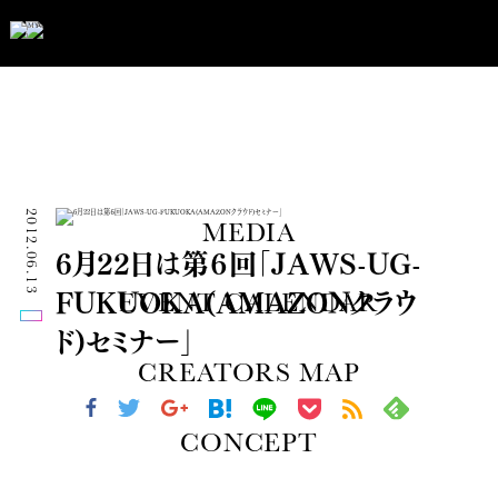
2012.06.13
MEDIA
6月22日は第６回「JAWS-UG-
FUKUOKA(AMAZONクラウ
EVENT CALENDAR
ド)セミナー」
CREATORS MAP
CONCEPT