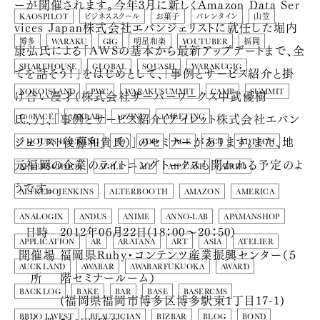
ーが開催されます。今年3月に新しくAmazon Data Ser
KAOSPILOT
ビジネススクール
お菓子
バレンタイン
山笠
vices Japan株式会社エバンジェリストに就任した堀内
博多
WARAKU
GIG
明星和楽
YOUTUBER
福岡
康弘氏による「AWSの基本から最新アップデートまで、全
SHAREHOUSE
GLOBAL
SQUASH
WARAKUGIG
てを話そう！」をはじめとして、「事例とサービス紹介と掛
け合い漫才（株式会社サーバーワークス中武優樹
NOKOISLAND
PWC
WARAKUSUMMIT
CAMP
SUMMIT
氏、）」、「事例とサービス紹介（アイレット株式会社エバン
100FACE
10XLAB
10ZINE
1MEETING
ジェリスト後藤和貴氏）」のセミナーがあります。また、地
2 HOURS HACKING
3D
4DO
ACE
ACT
ADTECH
元福岡の企業のライトニングトークスも開かれる予定のよ
AFTERSCHOOL
AGILE
AIP
AIP CAFE
AIRPO
うです。
ALFREDOJENKINS
ALTERBOOTH
AMAZON
AMERICA
ANALOGIX
ANDUS
ANIME
ANNO-LAB
APAMANSHOP
日時
2012年06月22日(18：00～20：50)
APPLICATION
AR
ARATANA
ART
ASIA
ATELIER
開催場
福岡県Ruby・コンテンツ産業振興センター（５
AUCKLAND
AWABAR
AWABARFUKUOKA
AWARD
所
階セミナールーム）
BACKLOG
BAKE
BAR
BASE
BASERCMS
(福岡県福岡市博多区博多駅東1丁目17-1)
BBDO J WEST
BEAUTICIAN
BIZBAR
BLOG
BOND