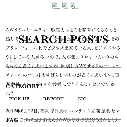
AWSのコミュニティー形成力はとても参考になるなぁと
SEARCH POSTS
感じでいます。ユーザーを巻き込む力がありますね。その
プラットフォーム上でビジネス出来ている人、ビジネスやろ
うとしている人が多いので、人が集まりやすいというのも
もちろんあると思いますが、同様にAWSサイドのコミュニ
ティーへのコミットもすばらしいものがあると思います。事
業者は、このスタイルを参考にできるんじゃないですか
CATEGORY
ね？
PICK UP
REPORT
GIG
2012年6月22日、福岡県Ruby・コンテンツ産業振興セン
ターにて、第6回を迎えるJAWS-UG-FUKUOKAセミナ
TAG