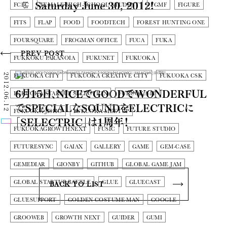
Saturday June 30, 2012!
FCBC
FEMALE HIGH-SCHOOL STUDENT
FGMF
FIGURE
FITS
FLAP
FOOD
FOODTECH
FOREST HUNTING ONE
FOURSQUARE
FROGMAN OFFICE
FUCA
FUKA
PREV POST
FUKKOKU PARANOIA
FUKUNET
FUKUOKA
2012.06.12
FUKUOKA CITY
FUKUOKA CREATIVE CITY
FUKUOKA CSK
6月15日、NICEでGOODでWONDERFUL
FUKUOKA STARTUP SELECTION
FUKUOKA-IT
でSPECIALなSOUNDをELECTRICに
FUKUOKA-JISHO
FUKUOKA-MEETUP
「SELECTRIC」は1周年！
FUKUOKAGROWTHNEXT
FUSIC
FUTURE STUDIO
FUTURESYNC
GAIAX
GALLERY
GAME
GEM-CASE
GEMEDIAR
GIONBY
GITHUB
GLOBAL GAME JAM
GLOBAL STARTUP BATTLE
GLUE
GLUECAST
BACK TO LIST
GLUESUPPORT
GOLDEN COSTUME MAN
GOOGLE
GROOWEB
GROWTH NEXT
GUIDER
GUMI