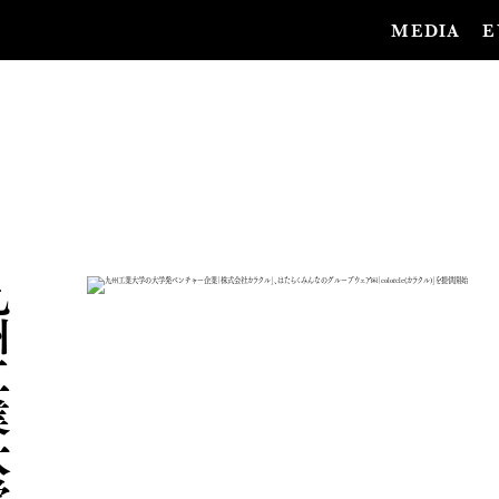
MEDIA
E
九
州
工
業
大
学
の
大
学
発
ベ
ン
チ
ャ
ー
企
業
「
株
式
会
社
カ
ラ
ク
ル
」
、
は
た
ら
く
み
ん
な
の
グ
ル
ー
プ
ウ
ェ
ア
￼
「
c
o
l
o
r
c
l
e
(
カ
ラ
ク
ル
)
」
を
提
供
開