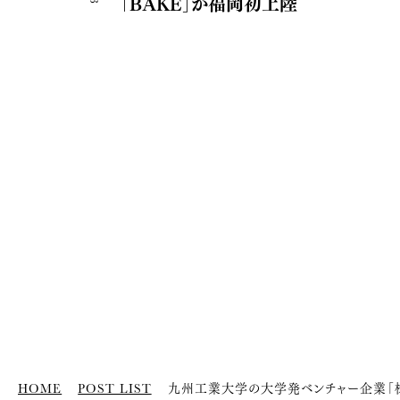
「BAKE」が福岡初上陸
HOME
POST LIST
九州工業大学の大学発ベンチャー企業「株式会