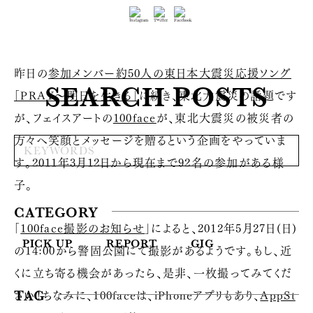
昨日の
参加メンバー約50人の東日本大震災応援ソング
SEARCH POSTS
「PRAY〜明日を生きる」
に続き、東北大震災の話題です
が、フェイスアートの
100face
が、東北大震災の被災者の
方々へ笑顔とメッセージを贈るという企画をやっていま
す。2011年3月12日から現在まで92名の参加がある様
子。
CATEGORY
「
100face撮影のお知らせ
」によると、2012年5月27日(日)
PICK UP
REPORT
GIG
の14:00から警固公園にて撮影があるようです。もし、近
くに立ち寄る機会があったら、是非、一枚撮ってみてくだ
さい！ちなみに、100faceは、iPhoneアプリもあり、
AppSt
TAG