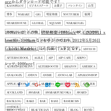
ore
からダウンロード可能です！
KAOSPILOT
ビジネススクール
お菓子
バレンタイン
山笠
博多
WARAKU
GIG
明星和楽
YOUTUBER
福岡
SHAREHOUSE
GLOBAL
SQUASH
WARAKUGIG
100faceは、その他、
明星和楽+100face
や、
GDD2011 x
NOKOISLAND
PWC
WARAKUSUMMIT
CAMP
SUMMIT
html5j+100face
なども手がけており、
2012年5月26日
100FACE
10XLAB
10ZINE
1MEETING
（土）の「Marbles」
にも出店（？）予定です。
2 HOURS HACKING
3D
4DO
ACE
ACT
ADTECH
AFTERSCHOOL
AGILE
AIP
AIP CAFE
AIRPO
レッツ、100face！
ALFREDOJENKINS
ALTERBOOTH
AMAZON
AMERICA
ANALOGIX
ANDUS
ANIME
ANNO-LAB
APAMANSHOP
APPLICATION
AR
ARATANA
ART
ASIA
ATELIER
AUCKLAND
AWABAR
AWABARFUKUOKA
AWARD
BACKLOG
BAKE
BAR
BASE
BASERCMS
100FACE
BBDO J WEST
BEAUTICIAN
BIZBAR
BLOG
BOND