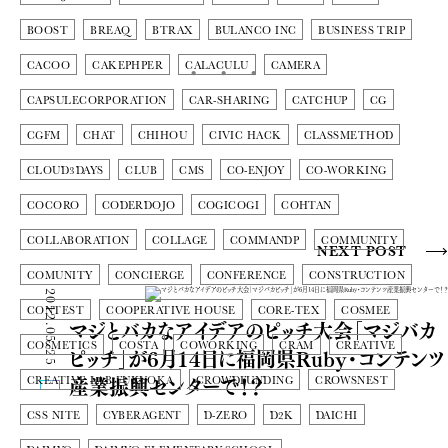
BOOST
BREAQ
BTRAX
BULANCO INC
BUSINESS TRIP
CACOO
CAKEPHPER
CALACULU
CAMERA
CAPSULECORPORATION
CAR-SHARING
CATCHUP
CG
CGFM
CHAT
CHIHOU
CIVIC HACK
CLASSMETHOD
CLOUD3DAYS
CLUB
CMS
CO-ENJOY
CO-WORKING
COCORO
CODERDOJO
COGICOGI
COHTAN
COLLABORATION
COLLAGE
COMMANDP
COMMUNITY
NEXT POST
COMUNITY
CONCIERGE
CONFERENCE
CONSTRUCTION
2012.05.25
CONTEST
COOPERATIVE HOUSE
CORE-TEX
COSMEE
マジとバカなアイデアのピッチ大会「マジバカ
COSMETICS
COSTA
COWORKING
CRAM
CREATIVE
ピッチ」が6月14日に福岡県Ruby・コンテンツ
産業振興センターで！？
CREATIVE LAB FUKUOKA
CROWDFUNDING
CROWSNEST
CSS NITE
CYBERAGENT
D-ZERO
D2K
DAICHI