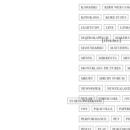
KAWAIIKU
KDDI WEB CO
KIYOKAWA
KOBE-IT-FES
LIGHTCDN
LINE
LINK
MAJIBAKAPITCH
MAKERS
[iframe]
MASUDAMIKU
MATCHING
MINNE
MIRRENTA
MIS
MONTBLANC PICTURES
M
MRUBY
MRUBY FORUM
NEWSPAPER
NEWZEALAN
NULAB
OMNICORE
ON
STARTUPWEEKEND
OSS
PAJACOLLE
PAPER
PERFORMANCE
PET
P
PIVOT
PLAY
POKEMO