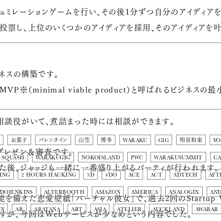
ュミレーションゲームを行い、その後1分ずつ自分のアイディアを希
投票し、上位のいくつかのアイディアを採用、そのアイディアを
ジネスの構築です。
VP※（minimal viable product）と呼ばれるビジネ
相談役がいて、煮詰まった時には相談ができます。
お菓子
バレンタイン
山笠
博多
WARAKU
GIG
明星和楽
Y
はプレゼン＆審査です。
SQUASH
WARAKUGIG
NOKOISLAND
PWC
WARAKUSUMMIT
C
た後、ジャッジも一緒に一番盛り上がるパーティが行われます。
ING
2 HOURS HACKING
3D
4DO
ACE
ACT
ADTECH
AFT
DOJENKINS
ALTERBOOTH
AMAZON
AMERICA
ANALOGIX
AN
備えた恋愛壁紙「バーチャル彼女」で、過去2回のStartup Wee
ON
AR
ARATANA
ART
ASIA
ATELIER
AUCKLAND
AWABAR
すが、今回はWebサービスが少なめという内容でした。