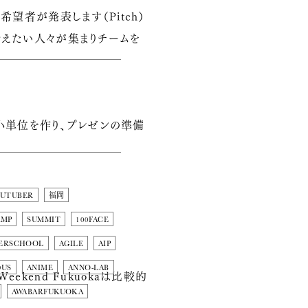
望者が発表します（Pitch）
叶えたい人々が集まりチームを
スの最小単位を作り、プレゼンの準備
OUTUBER
福岡
AMP
SUMMIT
100FACE
ERSCHOOL
AGILE
AIP
DUS
ANIME
ANNO-LAB
kend Fukuokaは比較的
AWABARFUKUOKA