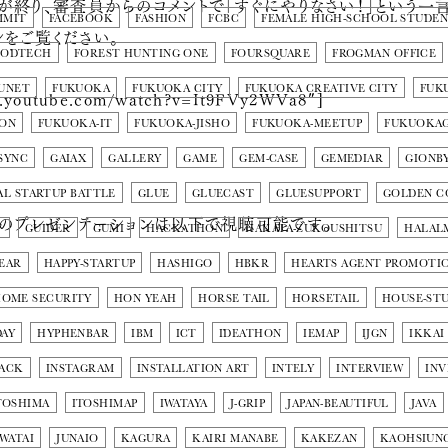
が終り、審査員からのコメントで「すぐにやりなさい！」という一
MMIT
FACEBOOK
FASHION
FCBC
FEMALE HIGH-SCHOOL STUDE
をご覧ください。
OODTECH
FOREST HUNTING ONE
FOURSQUARE
FROGMAN OFFICE
UNET
FUKUOKA
FUKUOKA CITY
FUKUOKA CREATIVE CITY
FUK
w.youtube.com/watch?v=It9FVy2WVa8″]
ION
FUKUOKA-IT
FUKUOKA-JISHO
FUKUOKA-MEETUP
FUKUOKA
SYNC
GAIAX
GALLERY
GAME
GEM-CASE
GEMEDIAR
GIONB
L STARTUP BATTLE
GLUE
GLUECAST
GLUESUPPORT
GOLDEN C
組のプレゼンテーションは以下で視聴可能です。
T
GUIDER
GUMI
HACKATHON
HAKATA-ZUKOUSHITSU
HALAL
YEAR
HAPPY-STARTUP
HASHIGO
HBKR
HEARTS AGENT PROMOTI
OME SECURITY
HON YEAH
HORSE TAIL
HORSETAIL
HOUSE-STU
AY
HYPHENBAR
IBM
ICT
IDEATHON
IEMAP
IJGN
IKKAI
ACK
INSTAGRAM
INSTALLATION ART
INTELY
INTERVIEW
INV
TOSHIMA
ITOSHIMAP
IWATAYA
J-GRIP
JAPAN-BEAUTIFUL
JAVA
 WATAI
JUNAIO
KAGURA
KAIRI MANABE
KAKEZAN
KAOHSIUN