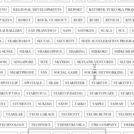
EVO
REGIONAL DEVELOPMENTS
REPORT
RETHINK FUKUOKA PROJ
P KEYA
ROBOT
ROCK US SHOUT
RUBY
RUSH
RYTICH
RYU
RAI BALLERS
SAN FRANCISCO
SASS
SATOKEN
SCALA
SCC
A
SEARCH4BUS
SECUAL
SECURITY
SEED ACCELERATION PROGR
N-SENSE
SHARE
SHAREOFFICE
SHARING
SHIKOKU
SHIKUMI-D
DOW
SINGAPORE
SITE
SKYDISC
SKYLAND VENTURES
SLUSH A
2013.06.18
WS
SMARTPHONE
SNS
SOCIAL GAME
SOCIAL NETWORKING
S
SPOTCLIP
SPOTSALE
SRAM
STARFLYER
STARTUP
STARTUP C
ARTUP VISA
STARTUP-55
STARTUP-DATING
STARTUPCAFE
START
ENT
STUDENTS
SUKIMA
SXSW
TAIKO
TAIPEI
TAIWAN
T
TEAMLAB
TECH GARAGE
TECHCITY
TECHCRUNCH
TECHINA
TECHNOLOGY
TECHWAVE
TEDXFUKUOKA
THE-COMPANY
THEB