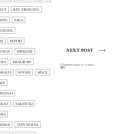
ECT
REV FROM DVL
RING
SAGA
SCHOOL
AM
SEFURI
NEXT POST
ESIGN
SHIMANE
SIA
SMALRUBY
ORALIA
SOUSEI
SPACE
AFE
UPGOGO
AKAO
TAKAYUKI
SIA
RIDGE
TINY HOUSE