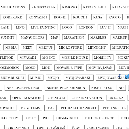
MMUNICATIONS
KICKSTARTER
KIMONO
KITAKYUSHU
KITAKYU
KODEKAKE
KONYA2023
KOO-KI
KOUCHI
KUSA
KYOTO
SLASH
LINQ
LIVE PAINTING
LOGO
LONDON
LUV IT
MACH
 SUMMIT
MANYCOLORS
MAP
MARATHON
MARBLES
MARKUP
MEDIA
MEDY
MEETUP
MICROSTORE
MIDNIGHT
MIGRATI
TLETOE
MIYAZAKI
MO-INC
MOBILE HOUSE
MOBILITY
MOKU
OSIMOBOX
MOSO
MOU
MOVABLE TYPE
MOVIDA JAPAN
MOVI
MUDADUKURI
MUSIC
MYOJO
MYOJOWARAKU
MYOJOWARAKU K
D
NEXT-POP-FESTIVAL
NISHINIPPON SHINBUN
NISHITETSU
NO
LAB
OPEN INOVATION
OPENDATA
OPENINNOVATION
OREOKA
BOY&CO.
PBSYSTEMS
PEAR
PECHAKUCHA-NIGHT
PEEPING LIFE
HILOSOPHY
PHOTO
PHP
PHP-MATSURI
PHPCONFERENCE
PIC
N
POKEMONGO
POPUP COMMONS
PRAY
RADIO WAVES
REAL E