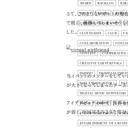
AWARD
BACKLOG
BAK
さて、このようなレポートの場
BOOST
BREAQ
BTRAX
で既に、優勝してしまいそうな
CAPSULECORPORATION
した。
CLOUD3DAYS
CLUB
C
COLLABORATION
COLLA
CONTEST
COOPERATIVE
CREATIVE LAB FUKUOKA
DAIMYO
DAIMYO-ELEMEN
当イベントのメンターをしてい
が大きくなってしまったチーム
DAYS ENDING WITH 5
DAZ
DIGITAL MUSIC DOWNLOAD
アイデアピッチの中で「世界を
DRINK
DRONE
E-COM
が弱く、今回はそのような部分
END OF YEAR PARTY
ENE
ESTABLISHMENT OF A BUSIN