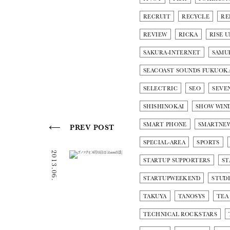
RECRUIT
RECYCLE
RE
REVIEW
RICKA
RISE U
SAKURA-INTERNET
SAMU
SEACOAST SOUNDS FUKUOK
SELECTRIC
SEO
SEVE
SHISHINOKAI
SHOW WIN
SMART PHONE
SMARTNE
PREV POST
SPECIAL-AREA
SPORTS
2013.06.14
STARTUP SUPPORTERS
ST
STARTUPWEEKEND
STUD
TAKUYA
TANOSYS
TEA
TECHNICAL ROCKSTARS