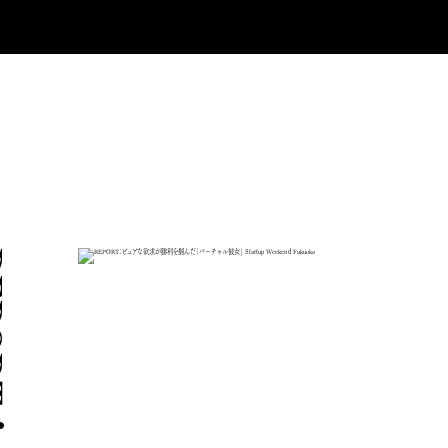
R
E
P
O
R
T
：
ピ
ュ
ア
な
欲
求
が
勝
利
を
掴
ん
だ
「
バ
ー
チ
ャ
ル
彼
女
」
S
t
a
r
t
u
p
W
e
e
k
e
n
d
F
u
k
u
o
k