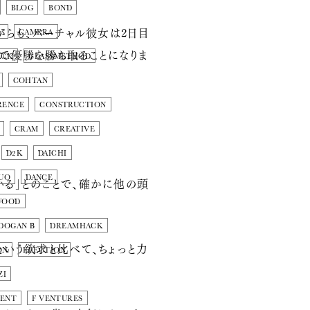
BLOG
BOND
がらも、バーチャル彼女は2日目
U
CAMERA
ンで優勝を勝ち取ることになりま
ACK
CLASSMETHOD
COHTAN
RENCE
CONSTRUCTION
CRAM
CREATIVE
D2K
DAICHI
UO
DANCE
いる」とのことで、確かに他の頭
WOOD
DOGAN Β
DREAMHACK
という欲求と比べて、ちょっと力
ON
ELECTION
ZI
MENT
F VENTURES