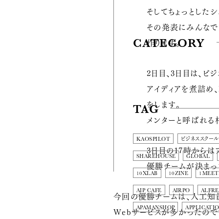
そしてちょっとしたシ
その発表にみんなで
CATEGORY
作ります。
2日目、3日目は、ビ
アイディアを煮詰め、M
をします。
TAG
メンターと呼ばれる
KAOSPILOT
ビジネススクール
3日目の17時から
SHAREHOUSE
GLOBAL
優勝チームが決まっ
10XLAB
10ZINE
1MEET
AIP CAFE
AIRPO
ALFRE
今回の優勝チームは、人工知能を
APAMANSHOP
APPLICATI
Webサービスが多かったので