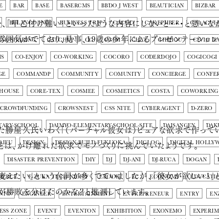
E
BAR
BASE
BASERCMS
BBDO J WEST
BEAUTICIAN
BIZBAR
合、「甲乙付け難い」といったような内容にしないと・・・と思いな
BULANCO INC
BUSINESS TRIP
CACOO
CAKEPHPER
CALACUL
雰囲気がでており、見事、19歳の少年によるプレゼンテーショ
CAR-SHARING
CATCHUP
CG
CGFM
CHAT
CHIHOU
CIVIC H
MS
CO-ENJOY
CO-WORKING
COCORO
CODERDOJO
COGICOGI
GE
COMMANDP
COMMUNITY
COMUNITY
CONCIERGE
CONFE
 HOUSE
CORE-TEX
COSMEE
COSMETICS
COSTA
COWORKING
CROWDFUNDING
CROWSNEST
CSS NITE
CYBERAGENT
D-ZERO
TARY-SCHOOL
DAIMYO-ELEMENTARY-SCHOOL-SITE
DAISANGEN
DAK
た勝屋久氏いわく「（バーチャル彼女は）ピュアな欲求で作って
とは、かけ離れた欲求でモノづくりに挑んでいたようです。
AIFU
DESIGN
DESIGN-BUILD-FUKUOKA
DICLOG
DIGITAL HOLLY
DISASTER PREVENTION
DIY
DJ
DJ-ANI
DJ-RUCA
DOGAN
変えたい」という台詞が多くでていましたが、「彼女が欲しい！」
MERCE
E-ZUKA TECH NIGHT
EBOOK
EC
ECONOMY
EDUCATI
が勝敗を分けたのかな？と推測しています。
INFO
ENGINEER
ENTERTAINMENT
ENTREPRENEUR
ENTRY
EN
ESS ZONE
EVENT
EVENTON
EXHIBITION
EXONEMO
EXPERI