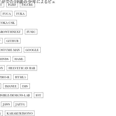
言がでた19歳の少年によるピュ
NT
FGMF
FIGURE
FUCA
FUKA
UOKA CSK
GROWTHNEXT
FUSIC
Y
GITHUB
OSTUME MAN
GOOGLE
MINDS
HAML
ON
HELVETICAN BAR
DIO-R
HTML5
IMANEE
IMS
ISIBLE-DESIGNS-LAB
IOT
JAWS
JAZUG
G
KARAKURIMONO