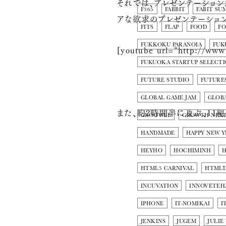
それでは、プレゼンテーション
F365
FABBIT
FABIT SU
アな欲求のプレゼンテーション
FITS
FLAP
FOOD
F
FUKKOKU PARANOIA
FUK
[youtube url=”http://ww
FUKUOKA STARTUP SELECT
FUTURE STUDIO
FUTURE
GLOBAL GAME JAM
GLOBA
また、約2時間半に及ぶ、11
GROOWEB
GROWTH NEX
HANDMADE
HAPPY NEW 
HEYHO
HOCHIMINH
H
HTML5 CARNIVAL
HTMLD
INCUVATION
INNOVETEH
IPHONE
IT-NOMIKAI
I
JENKINS
JUGEM
JULIE