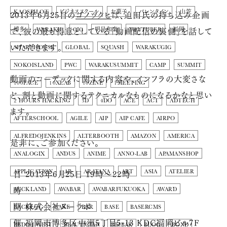
2013年6月25日の
ゴノツクヒ
は、迫田氏の持ち込み企画
KAOSPILOT
ビジネススクール
お菓子
バレンタイン
山笠
で、彼の最も得意としている「動画配信の裏側」を話して
博多
WARAKU
GIG
明星和楽
YOUTUBER
福岡
いただきます。
SHAREHOUSE
GLOBAL
SQUASH
WARAKUGIG
NOKOISLAND
PWC
WARAKUSUMMIT
CAMP
SUMMIT
動画のコーデックに関する内容や、インフラの大変さな
100FACE
10XLAB
10ZINE
1MEETING
ど、割と動画に関するテクニカルなものになるかなと思い
2 HOURS HACKING
3D
4DO
ACE
ACT
ADTECH
ます。
AFTERSCHOOL
AGILE
AIP
AIP CAFE
AIRPO
ALFREDOJENKINS
ALTERBOOTH
AMAZON
AMERICA
是非に、ご参加ください。
ANALOGIX
ANDUS
ANIME
ANNO-LAB
APAMANSHOP
日
2013年6月25日 19時〜22時
APPLICATION
AR
ARATANA
ART
ASIA
ATELIER
時
AUCKLAND
AWABAR
AWABARFUKUOKA
AWARD
開
株式会社ヌーラボ
BACKLOG
BAKE
BAR
BASE
BASERCMS
催
福岡市博多区中洲5丁目5-13 KDC福岡ビル7F
BBDO J WEST
BEAUTICIAN
BIZBAR
BLOG
BOND