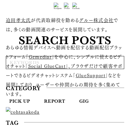
迫田孝太氏
が代表取締役を勤める
グルー株式会社
で
は、多くの動画関連のサービスを展開しています。
SEARCH POSTS
あらゆる情報デバイスへ動画を配信する動画配信プラッ
トフォーム「
Gemediar
」を中心に、シンプルに使えるビデ
オチャット「
Social GlueCast
」、ブラウザだけで顧客サポ
ートできるビデオチャットシステム「
GlueSupport
」などを
展開しており、ユーザーや仲間からの期待を多く集めて
CATEGORY
います。
PICK UP
REPORT
GIG
TAG