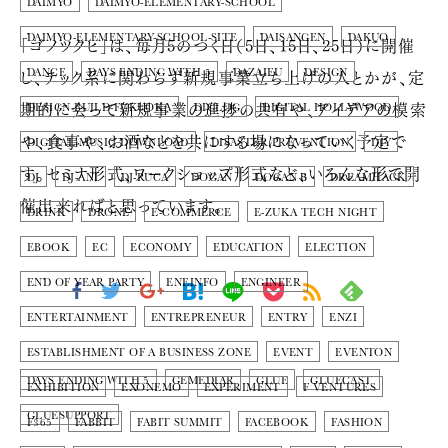
DAIMYO
DAIMYO-ELEMENTARY-SCHOOL
DAIMYO-ELEMENTARY-SCHOOL-SITE
DAISANGEN
DAKUO
「ゴノツクヒ」は、毎月5のつく日（5日、15日、25日）に開催
し、テック系に関わらず新規事業立ち上げの人とかが、定
DANCE
DAYS ENDING WITH 5
DAZAIFU
DESIGN
期的に会って新規事業の進捗の共有や、アイデアの模索
DESIGN-BUILD-FUKUOKA
DICLOG
DIGITAL HOLLYWOOD
や、食事や、お酒などを共にする場になっていく予定で
DIGITAL MUSIC DOWNLOAD
DISASTER PREVENTION
DIY
す。セミナ形式、ワークショップ形式など、いろんな形で開
DJ
DJ-ANI
DJ-RUCA
DOGAN
DOGAN Β
DREAMHACK
催出来ればと思っています。
DRINK
DRONE
E-COMMERCE
E-ZUKA TECH NIGHT
EBOOK
EC
ECONOMY
EDUCATION
ELECTION
END OF YEAR PARTY
ENEINFO
ENGINEER
ENTERTAINMENT
ENTREPRENEUR
ENTRY
ENZI
ESTABLISHMENT OF A BUSINESS ZONE
EVENT
EVENTON
DAYS ENDING WITH 5
GEMEDIAR
GLUE
GLUECAST
EXHIBITION
EXONEMO
EXPERIMENT
F VENTURES
GLUESUPPORT
F365
FABBIT
FABIT SUMMIT
FACEBOOK
FASHION