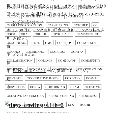
場
当日は20時を超えるとセキュリティーがかかっており
BOOST
BREAQ
BTRAX
BULANCO INC
BUSINESS TRIP
所
ますので、会場側に着かれましたら 092-273-2301
CACOO
CAKEPHPER
CALACULU
CAMERA
にご連絡ください
CAPSULECORPORATION
CAR-SHARING
CATCHUP
CG
参
1,000円（ドリンク有り、軽食や追加ドリンクの持ち込
CGFM
CHAT
CHIHOU
CIVIC HACK
CLASSMETHOD
加
み歓迎）
CLOUD3DAYS
CLUB
CMS
CO-ENJOY
CO-WORKING
費
COCORO
CODERDOJO
COGICOGI
COHTAN
主
オレオカコム
催
COLLABORATION
COLLAGE
COMMANDP
COMMUNITY
申
Facebookイベント
から、参加してください。
COMUNITY
CONCIERGE
CONFERENCE
CONSTRUCTION
込
CONTEST
COOPERATIVE HOUSE
CORE-TEX
COSMEE
み
COSMETICS
COSTA
COWORKING
CRAM
CREATIVE
CREATIVE LAB FUKUOKA
CROWDFUNDING
CROWSNEST
CSS NITE
CYBERAGENT
D-ZERO
D2K
DAICHI