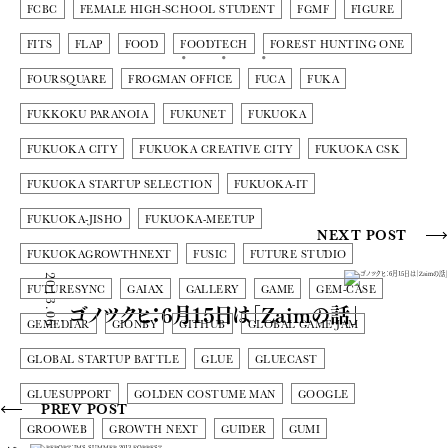
FCBC
FEMALE HIGH-SCHOOL STUDENT
FGMF
FIGURE
FITS
FLAP
FOOD
FOODTECH
FOREST HUNTING ONE
FOURSQUARE
FROGMAN OFFICE
FUCA
FUKA
FUKKOKU PARANOIA
FUKUNET
FUKUOKA
FUKUOKA CITY
FUKUOKA CREATIVE CITY
FUKUOKA CSK
FUKUOKA STARTUP SELECTION
FUKUOKA-IT
FUKUOKA-JISHO
FUKUOKA-MEETUP
NEXT POST
FUKUOKAGROWTHNEXT
FUSIC
FUTURE STUDIO
2013.06.14
FUTURESYNC
GAIAX
GALLERY
GAME
GEM-CASE
ゴノツクヒ：6月15日は「Zaimの話」
GEMEDIAR
GIONBY
GITHUB
GLOBAL GAME JAM
GLOBAL STARTUP BATTLE
GLUE
GLUECAST
GLUESUPPORT
GOLDEN COSTUME MAN
GOOGLE
PREV POST
GROOWEB
GROWTH NEXT
GUIDER
GUMI