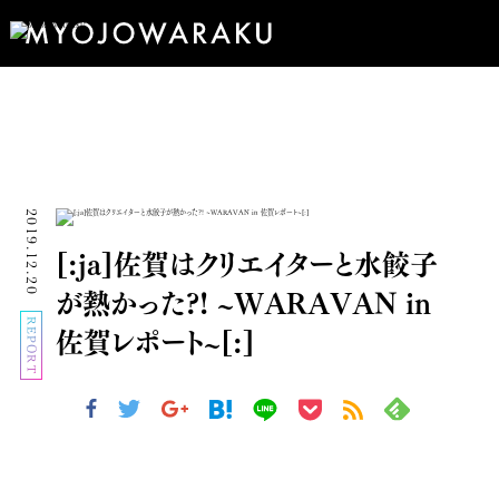
2019.12.20
[:ja]佐賀はクリエイターと水餃子
が熱かった?! ~WARAVAN in
REPORT
佐賀レポート~[:]