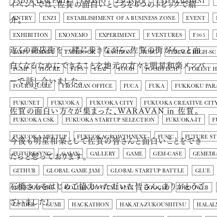
イベントでは、佐賀の面白いところを6つのトピックで紹
END OF YEAR PARTY
ENEINFO
ENGINEER
ENTERTAINMENT
介。
ENTRY
ENZI
ESTABLISHMENT OF A BUSINESS ZONE
EVENT
EXHIBITION
EXONEMO
EXPERIMENT
F VENTURES
F365
近くの商店街を一緒に歩きながら、佐賀の街がもっと面
FABIT SUMMIT
FACEBOOK
FASHION
FCBC
FEMALE HIGH-S
白くなるためにできることを地元の方々と明星和楽メンバ
FGMF
FIGURE
FITS
FLAP
FOOD
FOODTECH
FOREST 
ーで話し合いました。
FOURSQUARE
FROGMAN OFFICE
FUCA
FUKA
FUKKOKU PAR
FUKUNET
FUKUOKA
FUKUOKA CITY
FUKUOKA CREATIVE CIT
佐賀の面白い方々が集まった、WARAVAN in 佐賀。
FUKUOKA CSK
FUKUOKA STARTUP SELECTION
FUKUOKA-IT
F
FUKUOKA-MEETUP
FUKUOKAGROWTHNEXT
FUSIC
FUTURE S
今後も明星和楽として佐賀の皆さんと面白いことをでき
たらと思っております。
FUTURESYNC
GAIAX
GALLERY
GAME
GEM-CASE
GEMEDI
GITHUB
GLOBAL GAME JAM
GLOBAL STARTUP BATTLE
GLUE
石橋さんをはじめご協力いただいた皆さん、ありがとうご
GLUESUPPORT
GOLDEN COSTUME MAN
GOOGLE
GROOWEB
ざいました!
GUIDER
GUMI
HACKATHON
HAKATA-ZUKOUSHITSU
HALAL