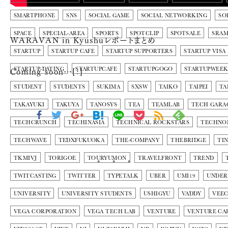
SMARTPHONE
SNS
SOCIAL GAME
SOCIAL NETWORKING
SO
SPACE
SPECIAL-AREA
SPORTS
SPOTCLIP
SPOTSALE
SRA
WARAVAN in Kyushuレポートまとめ
STARTUP
STARTUP CAFE
STARTUP SUPPORTERS
STARTUP VISA
Coming soon…[:]
STARTUP-DATING
STARTUPCAFE
STARTUPGOGO
STARTUPWEE
STUDENT
STUDENTS
SUKIMA
SXSW
TAIKO
TAIPEI
TA
TAKAYUKI
TAKUYA
TANOSYS
TEA
TEAMLAB
TECH GARA
TECHCRUNCH
TECHINASIA
TECHNICAL ROCKSTARS
TECHNO
TECHWAVE
TEDXFUKUOKA
THE-COMPANY
THEBRIDGE
TI
TKMIVJ
TORIGOE
TOURYUMON
TRAVELFRONT
TREND
TWITCASTING
TWITTER
TYPETALK
UBER
UMI19
UNDER
UNIVERSITY
UNIVERSITY STUDENTS
USHIGYU
VADDY
VEE
VEGA CORPORATION
VEGA TECH LAB
VENTURE
VENTURE CA