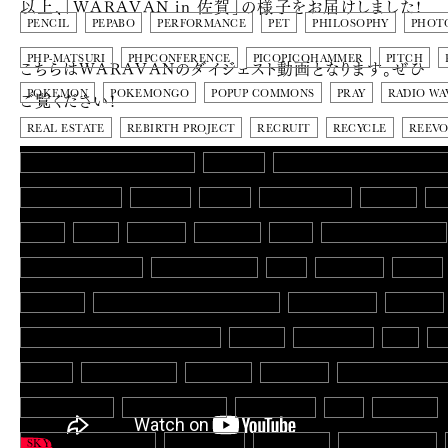
以上、「WARAVAN in 佐賀」の様子をお届けしました!
PENCIL
PEPABO
PERFORMANCE
PET
PHILOSOPHY
PHOT
PHP-MATSURI
PHPCONFERENCE
PICOPICOHAMMER
PITCH
こちらはWARAVANのダイジェスト動画となります。ぜひ
ご覧ください!
POKEMON
POKEMONGO
POPUP COMMONS
PRAY
RADIO WA
REAL ESTATE
REBIRTH PROJECT
RECRUIT
RECYCLE
REEV
REGIONAL DEVELOPMENTS
REPORT
RETHINK FUKUOKA PROJEC
REV FROM DVL
REVIEW
RICKA
RISE UP KEYA
ROBOT
RO
RUBY
RUSH
RYTICH
RYURING
SAGA
SAKURA-INTERNET
SAMURAI BALLERS
SAN FRANCISCO
SASS
SATOKEN
SCALA
SCHOOL
SEACOAST SOUNDS FUKUOKA
SEARCH4BUS
SECUAL
SEED ACCELERATION PROGRAM
SEFURI
SELECTRIC
SEO
S
SHARE
SHAREOFFICE
SHARING
SHIKOKU
SHIKUMI-DESIGN
SHISHINOKAI
SHOW WINDOW
SINGAPORE
SITE
SKYDISC
SKYLAND VENTURES
SLUSH ASIA
SMALRUBY
SMART PHONE