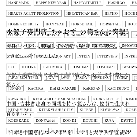
HANDMADE
HAPPY NEW YEAR
HAPPY-STARTUP
HASHIGO
HB
HEARTS AGENT PROMOTION
HELVETICAN BAR
HEYHO
HOCH
HOME SECURITY
HON YEAH
HORSE TAIL
HORSETAIL
HOUS
水餃子専門店「ちゃおず」の範さんに突撃!
HTML5
HTML5 CARNIVAL
HTMLDAY
HYPHENBAR
IBM
I
翌日、イベントに参加していただいた範 東洋彦さんにイ
IEMAP
IJGN
IKKAI
IMANEE
IMS
INCUVATION
INNOVE
ンタビューを行いました。
INSTAGRAM
INSTALLATION ART
INTELY
INTERVIEW
INVISI
IOT
IPHONE
IT-NOMIKAI
ITOSHIMA
ITOSHIMAP
IWATAYA
佐賀大学在学中に水餃子専門店
「ちゃおず」
を起業した
JAPAN-BEAUTIFUL
JAVA
JAWS
JAZUG
JENKINS
JUGEM
J
範さん。
JUNAIO
KAGURA
KAIRI MANABE
KAKEZAN
KAOHSIUNG
KAWAIIKU
KDDI WEB COMMUNICATIONS
KICKSTARTER
KIMO
中国・吉林省出身の両親を持つ範さんは、佐賀で生まれ
KITAKYUSHU
KITAKYUSHU CITY
KITENE
KIYOKAWA
KOBE-
育ちました。
KODEKAKE
KONYA2023
KOO-KI
KOUCHI
KUSA
KYOTO
「日本と中国を結ぶビジネスをしたい」と大学入学直後の
KYUSHU UNIVERSITY
LIGHTCDN
LINE
LINKSLASH
LINQ