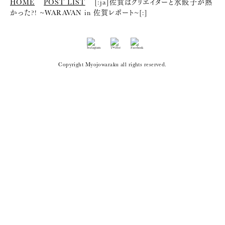
HOME
POST LIST
[:ja]佐賀はクリエイターと水餃子が熱
かった?! ~WARAVAN in 佐賀レポート~[:]
Copyright Myojowaraku all rights reserved.