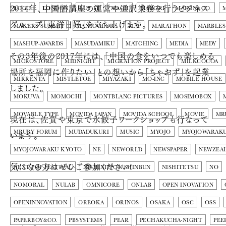
2014年、中国語講座の運営や通訳業務を行うビジネス
LOGO
LONDON
LUV IT
MACH
MADORI
MAISIN&CO.
グループ「東洋日好」を立ち上げます。
MAKERS SUMMIT
MANYCOLORS
MAP
MARATHON
MARBLES
MASHUP-AWARDS
MASUDAMIKU
MATCHING
MEDIA
MEDY
その3年後の2017年には、「中国の食をいつでも楽しめる
MICROSTORE
MIDNIGHT
MIGRATION PROJECT
MILKCOCOA
場所を福岡に作りたい」との想いから「ちゃおず」を起業
MIRRENTA
MISTLETOE
MIYAZAKI
MO-INC
MOBILE HOUSE
しました。
MOKUVA
MOMOCHI
MONTBLANC PICTURES
MOSIMOBOX
MOVABLE TYPE
MOVIDA JAPAN
MOVIDA SCHOOL
MOVIE
MR
現在は、佐賀や東京で水餃子ワークショップも行なって
います。
MRUBY FORUM
MUDADUKURI
MUSIC
MYOJO
MYOJOWARAK
MYOJOWARAKU KYOTO
NE
NEWORLD
NEWSPAPER
NEWZEA
気になる方はぜひご参加ください!
NEXT-POP-FESTIVAL
NISHINIPPON SHINBUN
NISHITETSU
NO
NOMORAL
NULAB
OMNICORE
ONLAB
OPEN INOVATION
OPENINNOVATION
OREOKA
ORINOS
OSAKA
OSC
OSS
PAPERBOY&CO.
PBSYSTEMS
PEAR
PECHAKUCHA-NIGHT
PEE