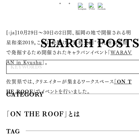
[:ja]
10月29日〜30日の2日間、福岡の地で開催される明
SEARCH POST
星和楽2019。これに先駆け、“異種交創”を九州の各県
で発掘するため開催されたキャラバンイベント「
WARAV
AN in Kyushu
」。
佐賀県では、クリエイターが集まるワークスペース
「ON T
HE ROOF」
でイベントを行いました。
CATEGORY
「ON THE ROOF」とは
TAG