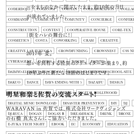
ーをまちのなかに閉ざしたまま、約10年の月日
CODERDOJO
COGICOGI
COHTAN
COLLABORATION
COLLA
が流れていました。
COMMANDP
COMMUNITY
COMUNITY
CONCIERGE
CONFER
CONSTRUCTION
CONTEST
COOPERATIVE HOUSE
CORE-TEX
「街をハレの舞台に!」
COSMETICS
COSTA
COWORKING
CRAM
CREATIVE
CREATIVE LAB FUKUOKA
CROWDFUNDING
CROWSNEST
CSS N
2017年 夏。
想いを共有する佐賀のクリエイターが集まり、約
CYBERAGENT
D-ZERO
D2K
DAICHI
DAIMYO
10年ぶりに新たな物語のはじまりです。
DAIMYO-ELEMENTARY-SCHOOL
DAIMYO-ELEMENTARY-SCHOOL-SITE
DAKUO
DANCE
DAYS ENDING WITH 5
DAZAIFU
DESIGN
明星和楽と佐賀の交流スタート!
DESIGN-BUILD-FUKUOKA
DICLOG
DIGITAL HOLLYWOOD
DIGITAL MUSIC DOWNLOAD
DISASTER PREVENTION
DIY
DJ
WARAVAN in 佐賀では、株式会社ワークヴィジョンズ
DJ-RUCA
DOGAN
DOGAN Β
DREAMHACK
DRINK
DRONE
の石橋 真太さんにご協力いただきました。
E-ZUKA TECH NIGHT
EBOOK
EC
ECONOMY
EDUCATION