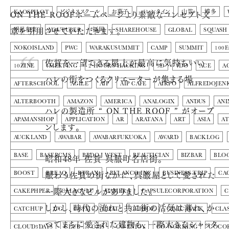
ON THE ROOFホームページより素敵なコンセプト文
KAOSPILOT
ビジネススクール
お菓子
バレンタイン
山笠
博多
章を引用させていただきます。
明星和楽
YOUTUBER
福岡
SHAREHOUSE
GLOBAL
SQUASH
NOKOISLAND
PWC
WARAKUSUMMIT
CAMP
SUMMIT
100F
佐賀を一望できる屋上が最高に気持ちいい
10ZINE
1MEETING
2 HOURS HACKING
3D
4DO
ACE
A
ハレの街をつくるクリエーターが集まる場
AFTERSCHOOL
AGILE
AIP
AIP CAFE
AIRPO
ALFREDOJEN
ALTERBOOTH
AMAZON
AMERICA
ANALOGIX
ANDUS
ANI
ハレの製造所 “ ON THE ROOF ” がオープ
APAMANSHOP
APPLICATION
AR
ARATANA
ART
ASIA
AT
ンします。
AUCKLAND
AWABAR
AWABARFUKUOKA
AWARD
BACKLOG
BASE
BASERCMS
昭和48年 佐賀 呉服町名店街。
BBDO J WEST
BEAUTICIAN
BIZBAR
BLO
賑わう佐賀の街なかに、呉服屋として愛された
BOOST
BREAQ
BTRAX
BULANCO INC
BUSINESS TRIP
CA
一際大きなビルがありました。
CAKEPHPER
CALACULU
CAMERA
CAPSULECORPORATION
C
しかし、時代の流れと共に街の活気は薄れ、か
CATCHUP
CG
CGFM
CHAT
CHIHOU
CIVIC HACK
CLA
つてまちに愛された建物も、一際大きなシャッタ
CLOUD3DAYS
CLUB
CMS
CO-ENJOY
CO-WORKING
COCO