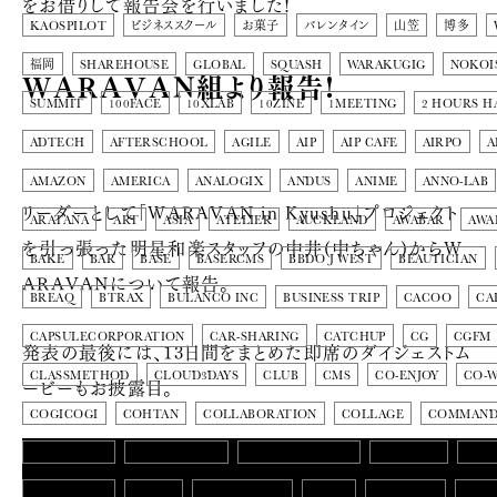
をお借りして報告会を行いました!
KAOSPILOT
ビジネススクール
お菓子
バレンタイン
山笠
博多
福岡
SHAREHOUSE
GLOBAL
SQUASH
WARAKUGIG
NOKOI
WARAVAN組より報告!
SUMMIT
100FACE
10XLAB
10ZINE
1MEETING
2 HOURS H
ADTECH
AFTERSCHOOL
AGILE
AIP
AIP CAFE
AIRPO
A
AMAZON
AMERICA
ANALOGIX
ANDUS
ANIME
ANNO-LAB
リーダーとして「WARAVAN in Kyushu」プロジェクト
ARATANA
ART
ASIA
ATELIER
AUCKLAND
AWABAR
AWA
を引っ張った明星和楽スタッフの中井(中ちゃん)からW
BAKE
BAR
BASE
BASERCMS
BBDO J WEST
BEAUTICIAN
ARAVANについて報告。
BREAQ
BTRAX
BULANCO INC
BUSINESS TRIP
CACOO
CA
CAPSULECORPORATION
CAR-SHARING
CATCHUP
CG
CGFM
発表の最後には、13日間をまとめた即席のダイジェストム
CLASSMETHOD
CLOUD3DAYS
CLUB
CMS
CO-ENJOY
CO-
ービーもお披露目。
COGICOGI
COHTAN
COLLABORATION
COLLAGE
COMMAND
CONCIERGE
CONFERENCE
CONSTRUCTION
CONTEST
COO
COSMETICS
COSTA
COWORKING
CRAM
CREATIVE
CREA