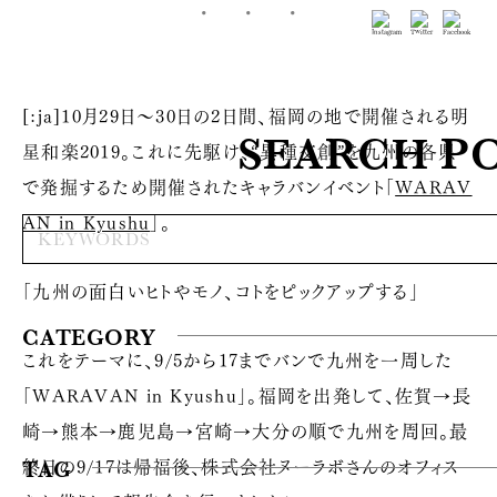
[:ja]
10月29日〜30日の2日間、福岡の地で開催される明
SEARCH P
星和楽2019。これに先駆け、“異種交創”を九州の各県
で発掘するため開催されたキャラバンイベント「
WARAV
AN in Kyushu
」。
「九州の面白いヒトやモノ、コトをピックアップする」
CATEGORY
これをテーマに、9/5から17までバンで九州を一周した
「WARAVAN in Kyushu」。福岡を出発して、佐賀→長
崎→熊本→鹿児島→宮崎→大分の順で九州を周回。最
終日の9/17は帰福後、株式会社ヌーラボさんのオフィス
TAG