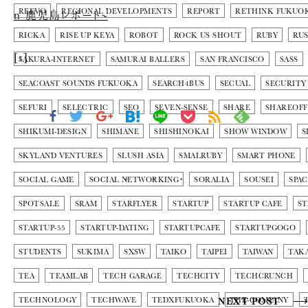
n 鹿児島レポート~
REEVO
REGIONAL DEVELOPMENTS
REPORT
RETHINK FUKUOK
RICKA
RISE UP KEYA
ROBOT
ROCK US SHOUT
RUBY
RU
[:]
SAKURA-INTERNET
SAMURAI BALLERS
SAN FRANCISCO
SASS
SEACOAST SOUNDS FUKUOKA
SEARCH4BUS
SECUAL
SECURITY
SEFURI
SELECTRIC
SEO
SEVEN-SENSE
SHARE
SHAREOFF
SHIKUMI-DESIGN
SHIMANE
SHISHINOKAI
SHOW WINDOW
S
SKYLAND VENTURES
SLUSH ASIA
SMALRUBY
SMART PHONE
SOCIAL GAME
SOCIAL NETWORKING
SORALIA
SOUSEI
SPA
SPOTSALE
SRAM
STARFLYER
STARTUP
STARTUP CAFE
ST
STARTUP-55
STARTUP-DATING
STARTUPCAFE
STARTUPGOGO
STUDENTS
SUKIMA
SXSW
TAIKO
TAIPEI
TAIWAN
TAK
TEA
TEAMLAB
TECH GARAGE
TECHCITY
TECHCRUNCH
TECHNOLOGY
TECHWAVE
TEDXFUKUOKA
NEXT POST
THE-COMPANY