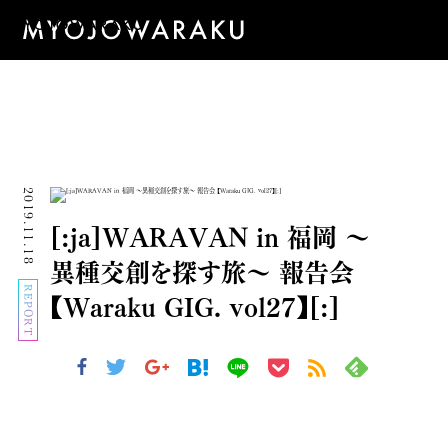
2019.11.18
[:ja]WARAVAN in 福岡 〜
異種交創を探す旅〜 報告会
REPORT
【Waraku GIG. vol27】[:]