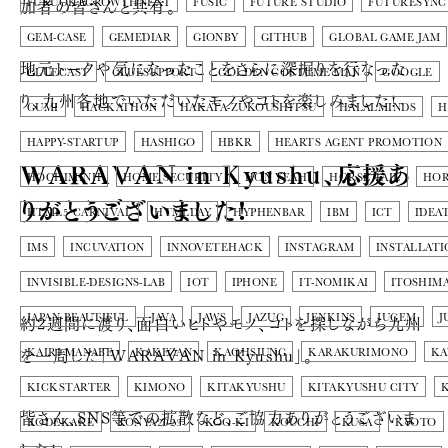
加者の皆さんと共有。
FUKUOKAGROWTHNEXT
FUSIC
FUTURE STUDIO
FUTURESYNC
GEM-CASE
GEMEDIAR
GIONBY
GITHUB
GLOBAL GAME JAM
地元トークや気になったことをさらに深掘りを行なった
GLUECAST
GLUESUPPORT
GOLDEN COSTUME MAN
GOOGLE
り、九州各地でいただいたモノやコトを楽しみました!
GUMI
HACKATHON
HAKATA-ZUKOUSHITSU
HALALMINDS
H
HAPPY-STARTUP
HASHIGO
HBKR
HEARTS AGENT PROMOTION
WARAVAN in Kyushu、応援あ
HOCHIMINH
HOME SECURITY
HON YEAH
HORSE TAIL
HOR
りがとうございました!
HTML5 CARNIVAL
HTMLDAY
HYPHENBAR
IBM
ICT
IDEA
IMS
INCUVATION
INNOVETEHACK
INSTAGRAM
INSTALLATI
INVISIBLE-DESIGNS-LAB
IOT
IPHONE
IT-NOMIKAI
ITOSHIM
約2週間に渡り、面白いヒトやモノ、コトを探しながら九州
JAPAN-BEAUTIFUL
JAVA
JAWS
JAZUG
JENKINS
JUGEM
J
を一周した「WARAVAN in Kyushu」。
KAIRI MANABE
KAKEZAN
KAOHSIUNG
KARAKURIMONO
KA
KICKSTARTER
KIMONO
KITAKYUSHU
KITAKYUSHU CITY
皆さん、SNS等での拡散など、ご協力ありがとうございま
KODEKAKE
KONYA2023
KOO-KI
KOUCHI
KUSA
KYOTO