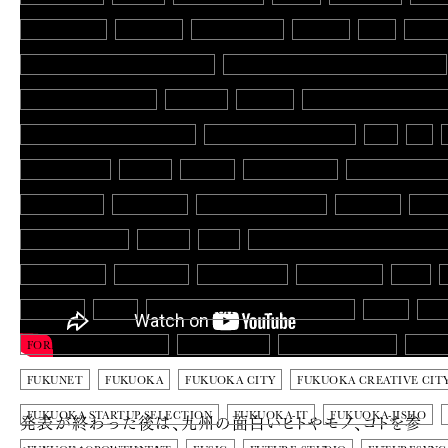
CROWSNEST
CSS NITE
CYBERAGENT
D-ZERO
D2K
DAICH
DAIMYO-ELEMENTARY-SCHOOL
DAIMYO-ELEMENTARY-SCHOOL-SITE
DAYS ENDING WITH 5
DAZAIFU
DESIGN
DESIGN-BUILD-FUKUOK
DIGITAL MUSIC DOWNLOAD
DISASTER PREVENTION
DIY
DJ
DREAMHACK
DRINK
DRONE
E-COMMERCE
E-ZUKA TECH N
EDUCATION
ELECTION
END OF YEAR PARTY
ENEINFO
ENGI
ENTREPRENEUR
ENTRY
ENZI
ESTABLISHMENT OF A BUSINESS
EXHIBITION
EXONEMO
EXPERIMENT
F VENTURES
F365
FASHION
FCBC
FEMALE HIGH-SCHOOL STUDENT
FGMF
FIG
FOREST HUNTING ONE
FOURSQUARE
FROGMAN OFFICE
FUCA
FUKUNET
FUKUOKA
FUKUOKA CITY
FUKUOKA CREATIVE CIT
発表が終わった後は、九州の面白いヒトやモノ、コトを参
FUKUOKA STARTUP SELECTION
FUKUOKA-IT
FUKUOKA-JISHO