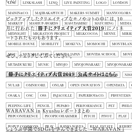
した!
LINE
LINKSLASH
LINQ
LIVE PAINTING
LOGO
LONDON
MAISIN&CO.
MAJIBAKAPITCH
MAKERS SUMMIT
MANYCOLORS
ピックアップしたクリエイティブなモノやコトの中には、10
MARKUP
MASHUP-AWARDS
MASUDAMIKU
MATCHING
MEDIA
月に行われた
「勝手にクリエイティブ大賞2019」
にノミネ
MIDNIGHT
MIGRATION PROJECT
MILKCOCOA
MINNE
MIRR
ートされたものもあります。
MOBILE HOUSE
MOBILITY
MOKUVA
MOMOCHI
MONTBLAN
ぜひ、チェックしてみてください。
MOU
MOVABLE TYPE
MOVIDA JAPAN
MOVIDA SCHOOL
MOVI
MUDADUKURI
MUSIC
MYOJO
MYOJOWARAKU
MYOJOWARAK
「勝手にクリエイティブ大賞2019」公式サイトはこちら
NEWZEALAND
NEXT-POP-FESTIVAL
NISHINIPPON SHINBUN
NIS
NULAB
OMNICORE
ONLAB
OPEN INOVATION
OPENDATA
OSAKA
OSC
OSS
PAJACOLLE
PAPERBOY&CO.
PBSYSTEMS
PEEPING LIFE
PENCIL
PEPABO
PERFORMANCE
PET
PHIL
WARAVAN in Kyushuレポートまとめ
PHPCONFERENCE
PICOPICOHAMMER
PITCH
PIVOT
PLAY
POPUP COMMONS
PRAY
RADIO WAVES
REAL ESTATE
REBIR
しょうぶ学園でSDGsを学んできました ~WARAVAN i