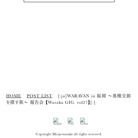
HOME
POST LIST
[:ja]WARAVAN in 福岡 〜異種交創
を探す旅〜 報告会 【Waraku GIG. vol27】[:]
Copyright Myojowaraku all rights reserved.